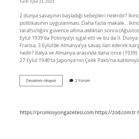
Tarih: Eylül 23, 2024
2 dünya savaşının başladığı sebepleri nelerdir? İkinc
politikasının uygulanması. Daha fazla makale… İkinci
tarafsızlığını güvence altına aldıktan sonra (Ağusto
Eylül 1939’da Polonya’yı işgal etti ve bu da II. Dünya
Fransa, 3 Eylül’de Almanya’ya savaş ilan ederek kar
nedir? İtalya ve Almanya arasında daha önce (1939) 
27 Eylül 1940’ta Japonya’nın Çelik Paktı’na katılımıy
Ikinci
Devamını okuyun
2 Yorum
Dünya
Savaşı
Neden
Çıktı
https://promosyongazetesi.com
https://zod.com.tr