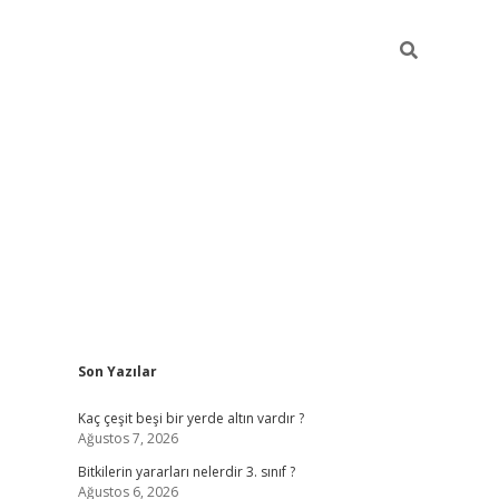
Sidebar
Son Yazılar
vdcasino giriş
Kaç çeşit beşi bir yerde altın vardır ?
Ağustos 7, 2026
Bitkilerin yararları nelerdir 3. sınıf ?
Ağustos 6, 2026