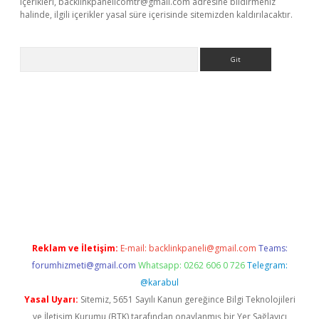
içerikleri,
backlinkpanelicomtr@gmail.com
adresine bildirmeniz
halinde, ilgili içerikler yasal süre içerisinde sitemizden kaldırılacaktır.
Arama
dcasino giriş
Reklam ve İletişim:
E-mail:
backlinkpaneli@gmail.com
Teams:
forumhizmeti@gmail.com
Whatsapp: 0262 606 0 726
Telegram:
@karabul
Yasal Uyarı:
Sitemiz, 5651 Sayılı Kanun gereğince Bilgi Teknolojileri
ve İletişim Kurumu (BTK) tarafından onaylanmış bir Yer Sağlayıcı