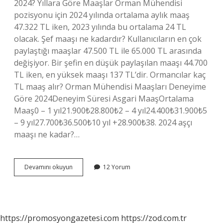
2024? Yıllara Göre Maaşlar Orman Mühendisi
pozisyonu için 2024 yılında ortalama aylık maaş
47.322 TL iken, 2023 yılında bu ortalama 24 TL
olacak. Şef maaşı ne kadardır? Kullanıcıların en çok
paylaştığı maaşlar 47.500 TL ile 65.000 TL arasında
değişiyor. Bir şefin en düşük paylaşılan maaşı 44.700
TL iken, en yüksek maaşı 137 TL’dir. Ormancılar kaç
TL maaş alır? Orman Mühendisi Maaşları Deneyime
Göre 2024Deneyim Süresi Asgari MaaşOrtalama
Maaş0 – 1 yıl21.900₺28.800₺2 – 4 yıl24.400₺31.900₺5
– 9 yıl27.700₺36.500₺10 yıl +28.900₺38. 2024 aşçı
maaşı ne kadar?…
Orman
Devamını okuyun
12 Yorum
Şefleri
Ne
Kadar
Maaş
Alıyor
https://promosyongazetesi.com
https://zod.com.tr