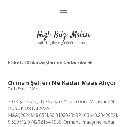
menüyü
Anasayfa
aç
Gizlilik Politikası
Hızlı Bilgi Molası
Yasal Uyarı
Anlık bilgilerle gününü şenlendir!
Hakkımızda
Etiket:
2024 maaşları ne kadar olacak
Orman Şefleri Ne Kadar Maaş Alıyor
Tarih: Ekim 1, 2024
2024 Şef maaşı Ne Kadar? Yıllara Göre Maaşlar EN
DÜŞÜK ORTALAMA
MAAŞ2024₺48.650₺60.8132023₺32.163₺40.2042022₺
9.659₺12.0742021₺4.1955. Ormancı maaşı ne kadar