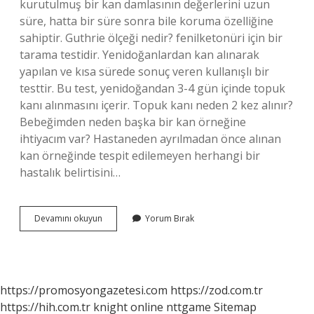
kurutulmuş bir kan damlasının değerlerini uzun
süre, hatta bir süre sonra bile koruma özelliğine
sahiptir. Guthrie ölçeği nedir? fenilketonüri için bir
tarama testidir. Yenidoğanlardan kan alınarak
yapılan ve kısa sürede sonuç veren kullanışlı bir
testtir. Bu test, yenidoğandan 3-4 gün içinde topuk
kanı alınmasını içerir. Topuk kanı neden 2 kez alınır?
Bebeğimden neden başka bir kan örneğine
ihtiyacım var? Hastaneden ayrılmadan önce alınan
kan örneğinde tespit edilemeyen herhangi bir
hastalık belirtisini…
Guthrie
Devamını okuyun
Yorum Bırak
Testi
Nedir
Nasıl
Yapılır
https://promosyongazetesi.com
https://zod.com.tr
https://hih.com.tr
knight online
nttgame
Sitemap