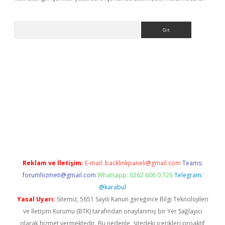
Arama
dcasino giriş
Reklam ve İletişim:
E-mail:
backlinkpaneli@gmail.com
Teams:
forumhizmeti@gmail.com
Whatsapp: 0262 606 0 726
Telegram:
@karabul
Yasal Uyarı:
Sitemiz, 5651 Sayılı Kanun gereğince Bilgi Teknolojileri
ve İletişim Kurumu (BTK) tarafından onaylanmış bir Yer Sağlayıcı
olarak hizmet vermektedir. Bu nedenle, sitedeki içerikleri proaktif