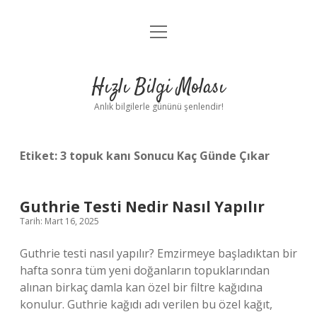
menüyü
Anasayfa
aç
Gizlilik Politikası
Hızlı Bilgi Molası
Yasal Uyarı
Anlık bilgilerle gününü şenlendir!
Hakkımızda
Etiket:
3 topuk kanı Sonucu Kaç Günde Çıkar
Guthrie Testi Nedir Nasıl Yapılır
Tarih: Mart 16, 2025
Guthrie testi nasıl yapılır? Emzirmeye başladıktan bir
hafta sonra tüm yeni doğanların topuklarından
alınan birkaç damla kan özel bir filtre kağıdına
konulur. Guthrie kağıdı adı verilen bu özel kağıt,