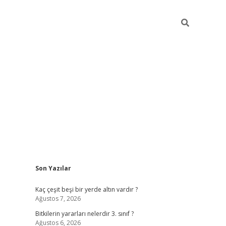
Sidebar
Son Yazılar
vdcasino g
Kaç çeşit beşi bir yerde altın vardır ?
Ağustos 7, 2026
Bitkilerin yararları nelerdir 3. sınıf ?
Ağustos 6, 2026