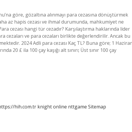
nu’na göre, gözaltına alınmayı para cezasına dönüştürmek
 daha az hapis cezası ve ihmal durumunda, mahkumiyet ne
Para cezası hangi tür cezadır? Karşılaştırma haklarında lider
ara cezaları ve para cezaları birlikte değerlendirilir. Ancak bu
mektedir. 2024 Adli para cezası Kaç TL? Buna göre; 1 Hazira
nda 20 £ ila 100 çay kaşığı alt sınırı; Üst sınır 100 çay
https://hih.com.tr
knight online
nttgame
Sitemap