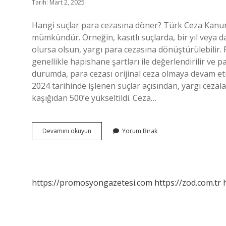
Tarih: Mart 2, 2025
Hangi suçlar para cezasına döner? Türk Ceza Kanu
mümkündür. Örneğin, kasıtlı suçlarda, bir yıl veya
olursa olsun, yargı para cezasına dönüştürülebilir. 
genellikle hapishane şartları ile değerlendirilir ve p
durumda, para cezası orijinal ceza olmaya devam et
2024 tarihinde işlenen suçlar açısından, yargı cezaları
kaşığıdan 500’e yükseltildi. Ceza…
Hangi
Devamını okuyun
Yorum Bırak
Suçlara
Para
Cezası
Verilir
https://promosyongazetesi.com
https://zod.com.tr