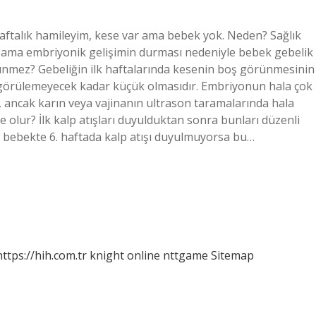
aftalık hamileyim, kese var ama bebek yok. Neden? Sağlık
ir ama embriyonik gelişimin durması nedeniyle bebek gebelik
mez? Gebeliğin ilk haftalarında kesenin boş görünmesinin
görülemeyecek kadar küçük olmasıdır. Embriyonun hala çok
 ancak karın veya vajinanın ultrason taramalarında hala
e olur? İlk kalp atışları duyulduktan sonra bunları düzenli
r bebekte 6. haftada kalp atışı duyulmuyorsa bu…
https://hih.com.tr
knight online
nttgame
Sitemap