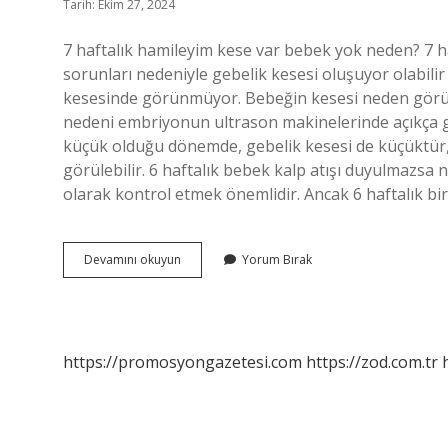
Tarih: Ekim 27, 2024
7 haftalık hamileyim kese var bebek yok neden? 7 h
sorunları nedeniyle gebelik kesesi oluşuyor olabil
kesesinde görünmüyor. Bebeğin kesesi neden görün
nedeni embriyonun ultrason makinelerinde açıkça 
küçük olduğu dönemde, gebelik kesesi de küçüktür,
görülebilir. 6 haftalık bebek kalp atışı duyulmazsa n
olarak kontrol etmek önemlidir. Ancak 6 haftalık bi
6
Devamını okuyun
Yorum Bırak
Haftalık
Gebelikte
Bebek
Neden
Görünmez
https://promosyongazetesi.com
https://zod.com.tr