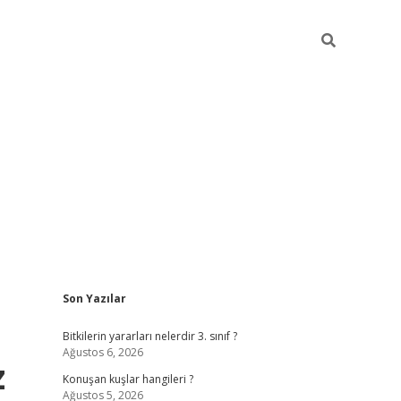
Sidebar
Son Yazılar
vdcasino g
Bitkilerin yararları nelerdir 3. sınıf ?
Ağustos 6, 2026
z
Konuşan kuşlar hangileri ?
Ağustos 5, 2026