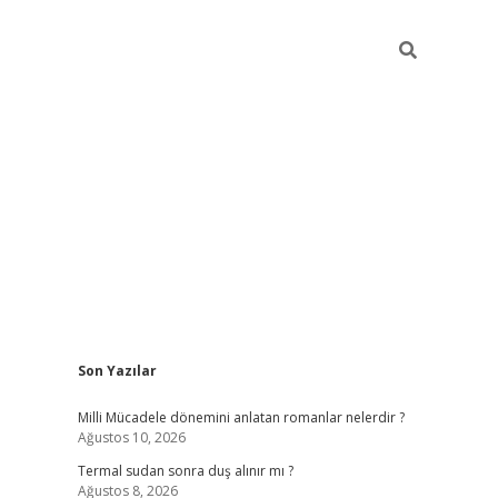
Sidebar
Son Yazılar
vdcasino g
Milli Mücadele dönemini anlatan romanlar nelerdir ?
Ağustos 10, 2026
Termal sudan sonra duş alınır mı ?
Ağustos 8, 2026