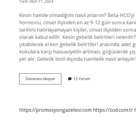
Tarih: Ekim 11, 2024
Kesin hamile olmadığımı nasıl anlarım? Beta-HCG’yi 
hormonu, cinsel ilişkiden en az 9-12 gün sonra kand
tarihini hatırlayamayan kişiler, cinsel ilişkiden sonr
olarak kabul edilir. Kesin gebelik belirtileri nelerd
çıkabilecek erken gebelik belirtileri arasında; adet g
kokulara karşı hassasiyetin artması, göğüslerde şişl
yer alır. Gebelik testi dışında hamilelik nasıl anlaşıl
Gerçek
Devamını okuyun
12 Yorum
Gebelik
Nasıl
Anlaşılır
https://promosyongazetesi.com
https://zod.com.tr