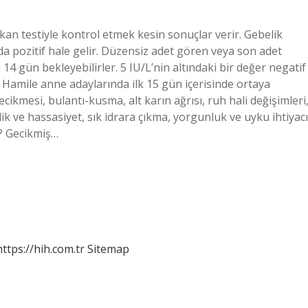
kan testiyle kontrol etmek kesin sonuçlar verir. Gebelik
a pozitif hale gelir. Düzensiz adet gören veya son adet
a 14 gün bekleyebilirler. 5 IU/L’nin altındaki bir değer negatif
ir? Hamile anne adaylarında ilk 15 gün içerisinde ortaya
ecikmesi, bulantı-kusma, alt karın ağrısı, ruh hali değişimleri
ik ve hassasiyet, sık idrara çıkma, yorgunluk ve uyku ihtiyacı
ır? Gecikmiş…
https://hih.com.tr
Sitemap