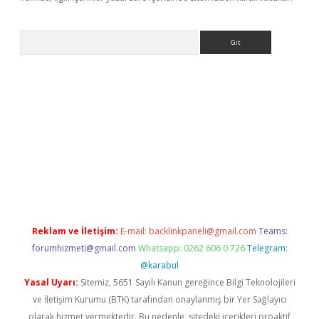
Arama
dcasino giriş
Reklam ve İletişim:
E-mail:
backlinkpaneli@gmail.com
Teams:
forumhizmeti@gmail.com
Whatsapp: 0262 606 0 726
Telegram:
@karabul
Yasal Uyarı:
Sitemiz, 5651 Sayılı Kanun gereğince Bilgi Teknolojileri
ve İletişim Kurumu (BTK) tarafından onaylanmış bir Yer Sağlayıcı
olarak hizmet vermektedir. Bu nedenle, sitedeki içerikleri proaktif