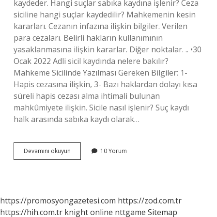
kaydeder. Hangi suçlar sabıka kaydına işlenir? Ceza
siciline hangi suçlar kaydedilir? Mahkemenin kesin
kararları. Cezanın infazına ilişkin bilgiler. Verilen
para cezaları. Belirli hakların kullanımının
yasaklanmasına ilişkin kararlar. Diğer noktalar. .. •30
Ocak 2022 Adli sicil kaydında nelere bakılır?
Mahkeme Sicilinde Yazılması Gereken Bilgiler: 1-
Hapis cezasına ilişkin, 3- Bazı haklardan dolayı kısa
süreli hapis cezası alma ihtimali bulunan
mahkûmiyete ilişkin. Sicile nasıl işlenir? Suç kaydı
halk arasında sabıka kaydı olarak…
Sicil
Devamını okuyun
10 Yorum
Kaydına
Ne
Işler
https://promosyongazetesi.com
https://zod.com.tr
https://hih.com.tr
knight online
nttgame
Sitemap