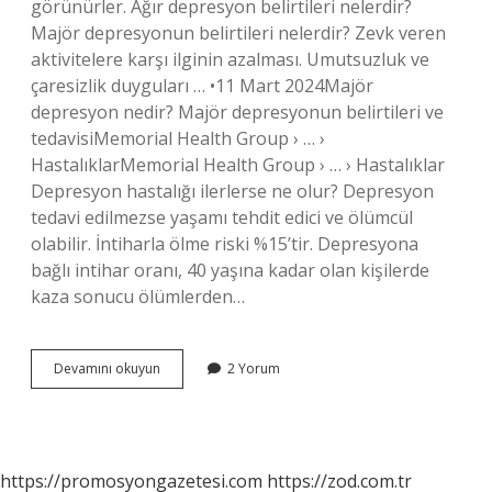
görünürler. Ağır depresyon belirtileri nelerdir?
Majör depresyonun belirtileri nelerdir? Zevk veren
aktivitelere karşı ilginin azalması. Umutsuzluk ve
çaresizlik duyguları … •11 Mart 2024Majör
depresyon nedir? Majör depresyonun belirtileri ve
tedavisiMemorial Health Group › … ›
HastalıklarMemorial Health Group › … › Hastalıklar
Depresyon hastalığı ilerlerse ne olur? Depresyon
tedavi edilmezse yaşamı tehdit edici ve ölümcül
olabilir. İntiharla ölme riski %15’tir. Depresyona
bağlı intihar oranı, 40 yaşına kadar olan kişilerde
kaza sonucu ölümlerden…
Ileri
Devamını okuyun
2 Yorum
Düzey
Depresyon
Nedir
https://promosyongazetesi.com
https://zod.com.tr