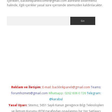
içerikleri,
backlinkpanelicomtr@gmail.com
adresine bildirmeniz
halinde, ilgili içerikler yasal süre içerisinde sitemizden kaldırılacaktır.
Arama
ş
Reklam ve İletişim:
E-mail:
backlinkpaneli@gmail.com
Teams:
forumhizmeti@gmail.com
Whatsapp: 0262 606 0 726
Telegram:
@karabul
Yasal Uyarı:
Sitemiz, 5651 Sayılı Kanun gereğince Bilgi Teknolojileri
ve İletişim Kurumu (BTK) tarafından onaylanmış bir Yer Sağlayıcı