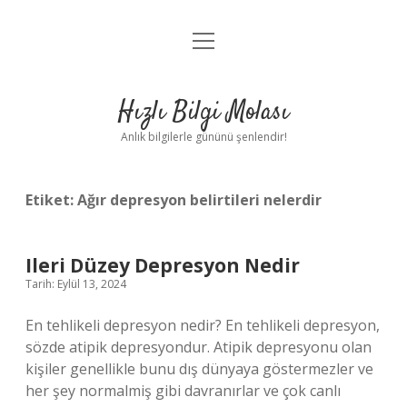
menüyü
Anasayfa
aç
Gizlilik Politikası
Hızlı Bilgi Molası
Yasal Uyarı
Anlık bilgilerle gününü şenlendir!
Hakkımızda
Etiket:
Ağır depresyon belirtileri nelerdir
Ileri Düzey Depresyon Nedir
Tarih: Eylül 13, 2024
En tehlikeli depresyon nedir? En tehlikeli depresyon,
sözde atipik depresyondur. Atipik depresyonu olan
kişiler genellikle bunu dış dünyaya göstermezler ve
her şey normalmiş gibi davranırlar ve çok canlı