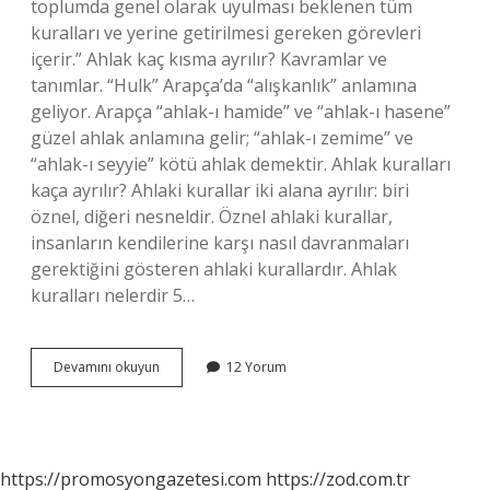
toplumda genel olarak uyulması beklenen tüm
kuralları ve yerine getirilmesi gereken görevleri
içerir.” Ahlak kaç kısma ayrılır? Kavramlar ve
tanımlar. “Hulk” Arapça’da “alışkanlık” anlamına
geliyor. Arapça “ahlak-ı hamide” ve “ahlak-ı hasene”
güzel ahlak anlamına gelir; “ahlak-ı zemime” ve
“ahlak-ı seyyie” kötü ahlak demektir. Ahlak kuralları
kaça ayrılır? Ahlaki kurallar iki alana ayrılır: biri
öznel, diğeri nesneldir. Öznel ahlaki kurallar,
insanların kendilerine karşı nasıl davranmaları
gerektiğini gösteren ahlaki kurallardır. Ahlak
kuralları nelerdir 5…
Kaç
Devamını okuyun
12 Yorum
Tane
Ahlak
Vardır
https://promosyongazetesi.com
https://zod.com.tr