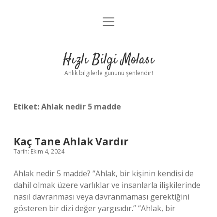
menüyü
Anasayfa
aç
Gizlilik Politikası
Hızlı Bilgi Molası
Yasal Uyarı
Anlık bilgilerle gününü şenlendir!
Hakkımızda
Etiket:
Ahlak nedir 5 madde
Kaç Tane Ahlak Vardır
Tarih: Ekim 4, 2024
Ahlak nedir 5 madde? “Ahlak, bir kişinin kendisi de
dahil olmak üzere varlıklar ve insanlarla ilişkilerinde
nasıl davranması veya davranmaması gerektiğini
gösteren bir dizi değer yargısıdır.” “Ahlak, bir