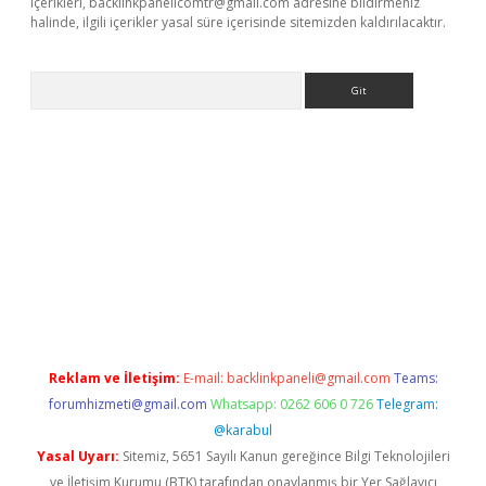
içerikleri,
backlinkpanelicomtr@gmail.com
adresine bildirmeniz
halinde, ilgili içerikler yasal süre içerisinde sitemizden kaldırılacaktır.
Arama
vdcasino giriş
Reklam ve İletişim:
E-mail:
backlinkpaneli@gmail.com
Teams:
forumhizmeti@gmail.com
Whatsapp: 0262 606 0 726
Telegram:
@karabul
Yasal Uyarı:
Sitemiz, 5651 Sayılı Kanun gereğince Bilgi Teknolojileri
ve İletişim Kurumu (BTK) tarafından onaylanmış bir Yer Sağlayıcı