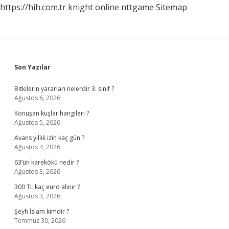
https://hih.com.tr
knight online
nttgame
Sitemap
Sidebar
Son Yazılar
Bitkilerin yararları nelerdir 3. sınıf ?
Ağustos 6, 2026
Konuşan kuşlar hangileri ?
Ağustos 5, 2026
Avans yıllık izin kaç gün ?
Ağustos 4, 2026
63’ün karekökü nedir ?
Ağustos 3, 2026
300 TL kaç euro alınır ?
Ağustos 3, 2026
Şeyh İslam kimdir ?
Temmuz 30, 2026