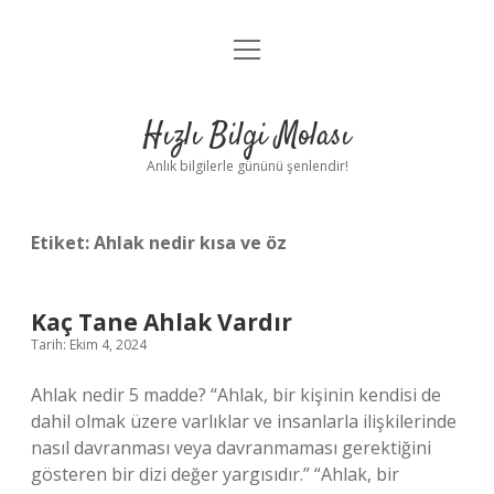
menüyü
Anasayfa
aç
Gizlilik Politikası
Hızlı Bilgi Molası
Yasal Uyarı
Anlık bilgilerle gününü şenlendir!
Hakkımızda
Etiket:
Ahlak nedir kısa ve öz
Kaç Tane Ahlak Vardır
Tarih: Ekim 4, 2024
Ahlak nedir 5 madde? “Ahlak, bir kişinin kendisi de
dahil olmak üzere varlıklar ve insanlarla ilişkilerinde
nasıl davranması veya davranmaması gerektiğini
gösteren bir dizi değer yargısıdır.” “Ahlak, bir