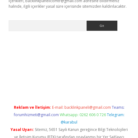
içerikleri,
backlinkpanelicomtr@gmail.com
adresine bildirmeniz
halinde, ilgili içerikler yasal süre içerisinde sitemizden kaldırılacaktır.
Arama
casino giriş
Reklam ve İletişim:
E-mail:
backlinkpaneli@gmail.com
Teams:
forumhizmeti@gmail.com
Whatsapp: 0262 606 0 726
Telegram:
@karabul
Yasal Uyarı:
Sitemiz, 5651 Sayılı Kanun gereğince Bilgi Teknolojileri
ve İletişim Kurumu (BTK) tarafından onaylanmış bir Yer Sağlayıcı