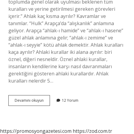
toplumda genel olarak uyulması beklenen tüm
kuralları ve yerine getirilmesi gereken görevleri
içerir.” Ahlak kaç kısma ayrılır? Kavramlar ve
tanımlar. “Hulk” Arapça’da “alışkanlık” anlamına
geliyor. Arapça “ahlak-ı hamide” ve “ahlak-ı hasene”
güzel ahlak anlamına gelir; “ahlak-ı zemime” ve
“ahlak-ı seyyie” kötü ahlak demektir. Ahlak kuralları
kaça ayrılır? Ahlaki kurallar iki alana ayrılır: biri
öznel, diğeri nesneldir. Öznel ahlaki kurallar,
insanların kendilerine karşı nasıl davranmaları
gerektiğini gösteren ahlaki kurallardır. Ahlak
kuralları nelerdir 5…
Kaç
Devamını okuyun
12 Yorum
Tane
Ahlak
Vardır
https://promosyongazetesi.com
https://zod.com.tr