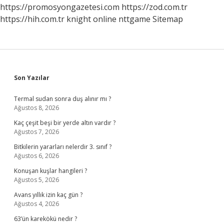
Ilkesinin
https://promosyongazetesi.com
https://zod.com.tr
Bir
https://hih.com.tr
knight online
nttgame
Sitemap
Gereğidir
Sidebar
Son Yazılar
Termal sudan sonra duş alınır mı ?
Ağustos 8, 2026
Kaç çeşit beşi bir yerde altın vardır ?
Ağustos 7, 2026
Bitkilerin yararları nelerdir 3. sınıf ?
Ağustos 6, 2026
Konuşan kuşlar hangileri ?
Ağustos 5, 2026
Avans yıllık izin kaç gün ?
Ağustos 4, 2026
63’ün karekökü nedir ?