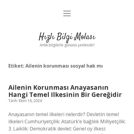
menüyü
Anasayfa
aç
Gizlilik Politikası
Hızlı Bilgi Molası
Yasal Uyarı
Anlık bilgilerle gününü şenlendir!
Hakkımızda
Etiket:
Ailenin korunması sosyal hak mı
Ailenin Korunması Anayasanın
Hangi Temel Ilkesinin Bir Gereğidir
Tarih: Ekim 16, 2024
Anayasanın temel ilkeleri nelerdir? Devletin temel
ilkeleri Cumhuriyetçilik: Atatürk’e bağlılık Milliyetçilik:
3. Laiklik: Demokratik devlet: Genel oy ilkesi: