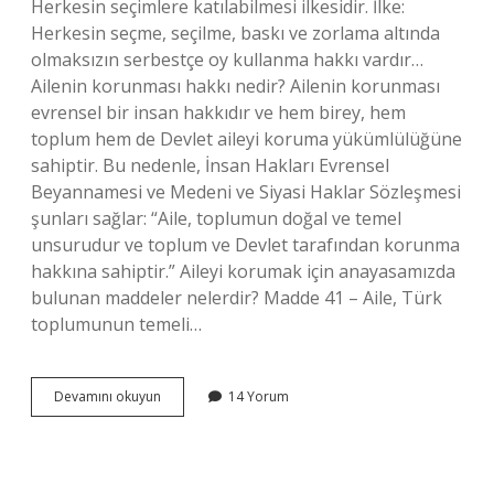
Herkesin seçimlere katılabilmesi ilkesidir. İlke:
Herkesin seçme, seçilme, baskı ve zorlama altında
olmaksızın serbestçe oy kullanma hakkı vardır…
Ailenin korunması hakkı nedir? Ailenin korunması
evrensel bir insan hakkıdır ve hem birey, hem
toplum hem de Devlet aileyi koruma yükümlülüğüne
sahiptir. Bu nedenle, İnsan Hakları Evrensel
Beyannamesi ve Medeni ve Siyasi Haklar Sözleşmesi
şunları sağlar: “Aile, toplumun doğal ve temel
unsurudur ve toplum ve Devlet tarafından korunma
hakkına sahiptir.” Aileyi korumak için anayasamızda
bulunan maddeler nelerdir? Madde 41 – Aile, Türk
toplumunun temeli…
Ailenin
Devamını okuyun
14 Yorum
Korunması
Anayasanın
Hangi
Temel