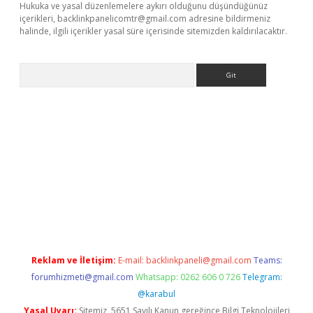
Hukuka ve yasal düzenlemelere aykırı olduğunu düşündüğünüz
içerikleri,
backlinkpanelicomtr@gmail.com
adresine bildirmeniz
halinde, ilgili içerikler yasal süre içerisinde sitemizden kaldırılacaktır.
Arama
dcasino giriş
Reklam ve İletişim:
E-mail:
backlinkpaneli@gmail.com
Teams:
forumhizmeti@gmail.com
Whatsapp: 0262 606 0 726
Telegram:
@karabul
Yasal Uyarı:
Sitemiz, 5651 Sayılı Kanun gereğince Bilgi Teknolojileri