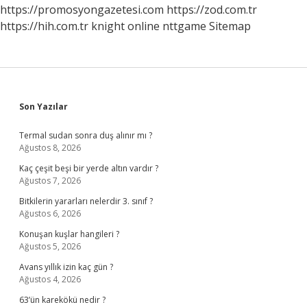
https://promosyongazetesi.com
https://zod.com.tr
https://hih.com.tr
knight online
nttgame
Sitemap
Sidebar
Son Yazılar
Termal sudan sonra duş alınır mı ?
Ağustos 8, 2026
Kaç çeşit beşi bir yerde altın vardır ?
Ağustos 7, 2026
Bitkilerin yararları nelerdir 3. sınıf ?
Ağustos 6, 2026
Konuşan kuşlar hangileri ?
Ağustos 5, 2026
Avans yıllık izin kaç gün ?
Ağustos 4, 2026
63’ün karekökü nedir ?