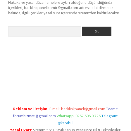
Hukuka ve yasal düzenlemelere aykırı olduğunu düşündüğünüz
içerikleri,
backlinkpanelicomtr@gmail.com
adresine bildirmeniz
halinde, ilgili içerikler yasal süre içerisinde sitemizden kaldırılacaktır.
Arama
dcasino giriş
Reklam ve İletişim:
E-mail:
backlinkpaneli@gmail.com
Teams:
forumhizmeti@gmail.com
Whatsapp: 0262 606 0 726
Telegram:
@karabul
Yasal Uyarı:
Sitemiz, 5651 Sayılı Kanun gereğince Bilgi Teknolojileri