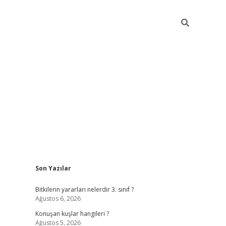
Sidebar
Son Yazılar
vdcasino g
Bitkilerin yararları nelerdir 3. sınıf ?
Ağustos 6, 2026
Konuşan kuşlar hangileri ?
Ağustos 5, 2026