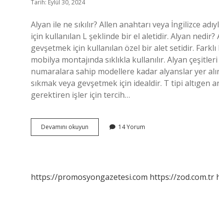
Tarih: Eylül 30, 2024
Alyan ile ne sıkılır? Allen anahtarı veya İngilizce ad
için kullanılan L şeklinde bir el aletidir. Alyan nedir
gevşetmek için kullanılan özel bir alet setidir. Fark
mobilya montajında ​​sıklıkla kullanılır. Alyan çeşitl
numaralara sahip modellere kadar alyanslar yer alır. 
sıkmak veya gevşetmek için idealdir. T tipi altıgen a
gerektiren işler için tercih…
Alyan
Devamını okuyun
14 Yorum
Anahtarı
Nedir
Ne
Işe
Yarar
https://promosyongazetesi.com
https://zod.com.tr