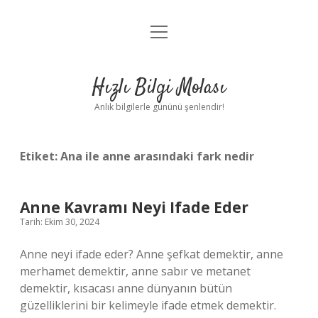
menüyü
Anasayfa
aç
Gizlilik Politikası
Hızlı Bilgi Molası
Yasal Uyarı
Anlık bilgilerle gününü şenlendir!
Hakkımızda
Etiket:
Ana ile anne arasındaki fark nedir
Anne Kavramı Neyi Ifade Eder
Tarih: Ekim 30, 2024
Anne neyi ifade eder? Anne şefkat demektir, anne
merhamet demektir, anne sabır ve metanet
demektir, kısacası anne dünyanın bütün
güzelliklerini bir kelimeyle ifade etmek demektir.