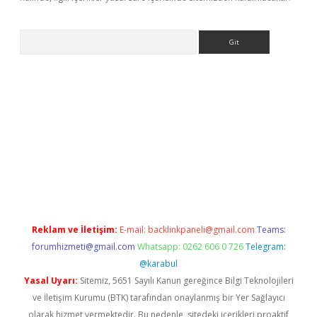
Arama
dcasino giriş
Reklam ve İletişim:
E-mail:
backlinkpaneli@gmail.com
Teams:
forumhizmeti@gmail.com
Whatsapp: 0262 606 0 726
Telegram:
@karabul
Yasal Uyarı:
Sitemiz, 5651 Sayılı Kanun gereğince Bilgi Teknolojileri
ve İletişim Kurumu (BTK) tarafından onaylanmış bir Yer Sağlayıcı
olarak hizmet vermektedir. Bu nedenle, sitedeki içerikleri proaktif