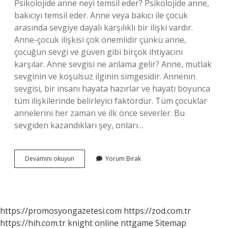
Psikolojide anne neyi temsil eder? Psikolojide anne,
bakıcıyı temsil eder. Anne veya bakıcı ile çocuk
arasında sevgiye dayalı karşılıklı bir ilişki vardır.
Anne-çocuk ilişkisi çok önemlidir çünkü anne,
çocuğun sevgi ve güven gibi birçok ihtiyacını
karşılar. Anne sevgisi ne anlama gelir? Anne, mutlak
sevginin ve koşulsuz ilginin simgesidir. Annenin
sevgisi, bir insanı hayata hazırlar ve hayatı boyunca
tüm ilişkilerinde belirleyici faktördür. Tüm çocuklar
annelerini her zaman ve ilk önce severler. Bu
sevgiden kazandıkları şey, onları…
Anne
Devamını okuyun
Yorum Bırak
Kavramı
Neyi
Ifade
Eder
https://promosyongazetesi.com
https://zod.com.tr
https://hih.com.tr
knight online
nttgame
Sitemap