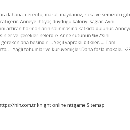
, kara lahana, dereotu, marul, maydanoz, roka ve semizotu gib
al içerir. Anneye ihtiyaç duyduğu kaloriyi sağlar. Aynı
ini artıran hormonların salınmasına katkıda bulunur. Anney
sinler ve içecekler nelerdir? Anne sütünün %87’sini
 gereken ana besindir. … Yeşil yapraklı bitkiler. … Tam
Yumurta. … Yağlı tohumlar ve kuruyemişler.Daha fazla makale…•2
https://hih.com.tr
knight online
nttgame
Sitemap