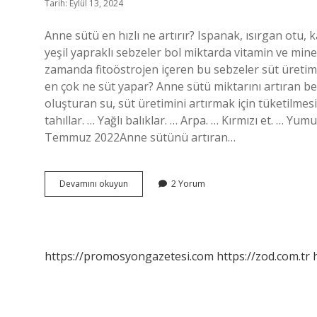
Tarih: Eylül 13, 2024
Anne sütü en hızlı ne artırır? Ispanak, ısırgan otu
yeşil yapraklı sebzeler bol miktarda vitamin ve miner
zamanda fitoöstrojen içeren bu sebzeler süt üretim
en çok ne süt yapar? Anne sütü miktarını artıran be
oluşturan su, süt üretimini artırmak için tüketilmesi
tahıllar. … Yağlı balıklar. … Arpa. … Kırmızı et. … 
Temmuz 2022Anne sütünü artıran…
Anne
Devamını okuyun
2 Yorum
Sütünü
En
Hızlı
Ne
Getirir
https://promosyongazetesi.com
https://zod.com.tr