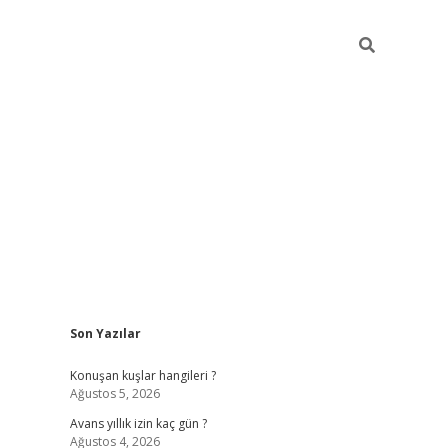
Sidebar
Son Yazılar
vdcasino 
Konuşan kuşlar hangileri ?
Ağustos 5, 2026
Avans yıllık izin kaç gün ?
Ağustos 4, 2026