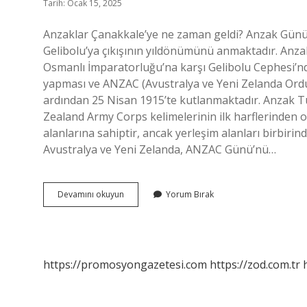
Tarih: Ocak 15, 2025
Anzaklar Çanakkale’ye ne zaman geldi? Anzak Günü, 
Gelibolu’ya çıkışının yıldönümünü anmaktadır. Anz
Osmanlı İmparatorluğu’na karşı Gelibolu Cephesi’n
yapması ve ANZAC (Avustralya ve Yeni Zelanda Ordu
ardından 25 Nisan 1915’te kutlanmaktadır. Anzak Tü
Zealand Army Corps kelimelerinin ilk harflerinden o
alanlarına sahiptir, ancak yerleşim alanları birbiri
Avustralya ve Yeni Zelanda, ANZAC Günü’nü…
Anzaklar
Devamını okuyun
Yorum Bırak
Çanakkaleye
Ne
Zaman
Gelecek
https://promosyongazetesi.com
https://zod.com.tr