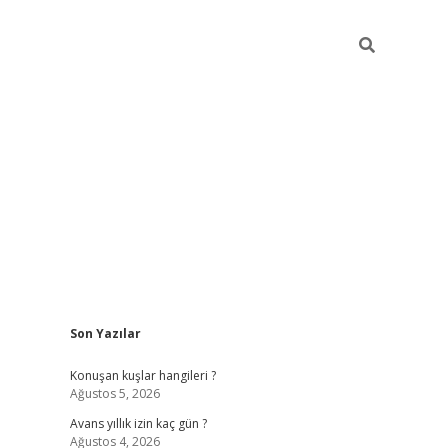
Sidebar
Son Yazılar
vdcasino g
Konuşan kuşlar hangileri ?
Ağustos 5, 2026
Avans yıllık izin kaç gün ?
Ağustos 4, 2026