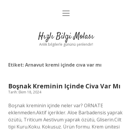
menüyü
Anasayfa
aç
Gizlilik Politikası
Hızlı Bilgi Molası
Yasal Uyarı
Anlık bilgilerle gününü şenlendir!
Hakkımızda
Etiket:
Arnavut kremi içinde cıva var mı
Boşnak Kreminin Içinde Civa Var Mı
Tarih: Ekim 18, 2024
Boşnak kreminin içinde neler var? ORNATE
eklenmeden.Aktif içerikler. Aloe Barbadensis yaprak
özütü, Triticum Aestivum yaprak özütü, Gliserin.Cilt
tipi Kuru.Koku. Kokusuz. Ürün formu. Krem ünitesi