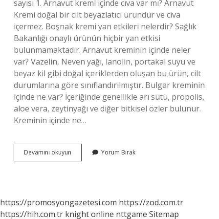
sayısı 1. Arnavut kremi içinde cıva var mı? Arnavut
Kremi doğal bir cilt beyazlatıcı üründür ve civa
içermez. Boşnak kremi yan etkileri nelerdir? Sağlık
Bakanlığı onaylı ürünün hiçbir yan etkisi
bulunmamaktadır. Arnavut kreminin içinde neler
var? Vazelin, Neven yağı, lanolin, portakal suyu ve
beyaz kil gibi doğal içeriklerden oluşan bu ürün, cilt
durumlarına göre sınıflandırılmıştır. Bulgar kreminin
içinde ne var? İçeriğinde genellikle arı sütü, propolis,
aloe vera, zeytinyağı ve diğer bitkisel özler bulunur.
Kreminin içinde ne…
Boşnak
Devamını okuyun
Yorum Bırak
Kreminin
Içinde
Civa
Var
Mı
https://promosyongazetesi.com
https://zod.com.tr
https://hih.com.tr
knight online
nttgame
Sitemap