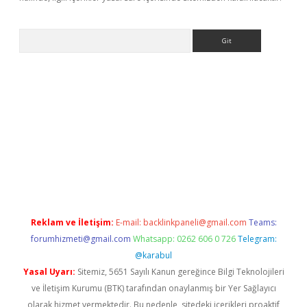
Arama
vdcasino giriş
Reklam ve İletişim:
E-mail:
backlinkpaneli@gmail.com
Teams:
forumhizmeti@gmail.com
Whatsapp: 0262 606 0 726
Telegram:
@karabul
Yasal Uyarı:
Sitemiz, 5651 Sayılı Kanun gereğince Bilgi Teknolojileri
ve İletişim Kurumu (BTK) tarafından onaylanmış bir Yer Sağlayıcı
olarak hizmet vermektedir. Bu nedenle, sitedeki içerikleri proaktif