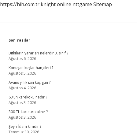
https://hih.com.tr
knight online
nttgame
Sitemap
Sidebar
Son Yazılar
Bitkilerin yararları nelerdir 3. sınıf ?
Ağustos 6, 2026
Konuşan kuşlar hangileri ?
Ağustos 5, 2026
Avans yıllık izin kaç gün ?
Ağustos 4, 2026
63’ün karekökü nedir ?
Ağustos 3, 2026
300 TL kaç euro alınır ?
Ağustos 3, 2026
Şeyh İslam kimdir ?
Temmuz 30, 2026