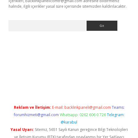
içerikleri,
backlinkpanelicomtr@gmail.com
adresine bildirmeniz
halinde, ilgili içerikler yasal süre içerisinde sitemizden kaldırılacaktır.
Arama
dcasino giriş
Reklam ve İletişim:
E-mail:
backlinkpaneli@gmail.com
Teams:
forumhizmeti@gmail.com
Whatsapp: 0262 606 0 726
Telegram:
@karabul
Yasal Uyarı:
Sitemiz, 5651 Sayılı Kanun gereğince Bilgi Teknolojileri
ve İletişim Kurumu (BTK) tarafından onaylanmış bir Yer Sağlayıcı