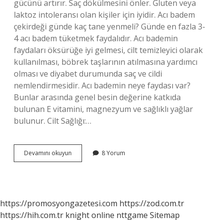
gücünü artırır. Saç dökülmesini önler. Gluten veya
laktoz intoleransı olan kişiler için iyidir. Acı badem
çekirdeği günde kaç tane yenmeli? Günde en fazla 3-
4 acı badem tüketmek faydalıdır. Acı bademin
faydaları öksürüğe iyi gelmesi, cilt temizleyici olarak
kullanılması, böbrek taşlarının atılmasına yardımcı
olması ve diyabet durumunda saç ve cildi
nemlendirmesidir. Acı bademin neye faydası var?
Bunlar arasında genel besin değerine katkıda
bulunan E vitamini, magnezyum ve sağlıklı yağlar
bulunur. Cilt Sağlığı:…
Acıbadem
Devamını okuyun
8 Yorum
Çekirdeği
Neye
Iyi
Gelir
https://promosyongazetesi.com
https://zod.com.tr
https://hih.com.tr
knight online
nttgame
Sitemap