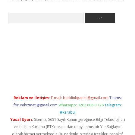
Arama
vdcasino giriş
Reklam ve İletişim:
E-mail:
backlinkpaneli@gmail.com
Teams:
forumhizmeti@gmail.com
Whatsapp: 0262 606 0 726
Telegram:
@karabul
Yasal Uyarı:
Sitemiz, 5651 Sayılı Kanun gereğince Bilgi Teknolojileri
ve İletişim Kurumu (BTK) tarafından onaylanmış bir Yer Sağlayıcı
olarak hizmet vermektedir. Bu nedenle, sitedeki içerikleri proaktif