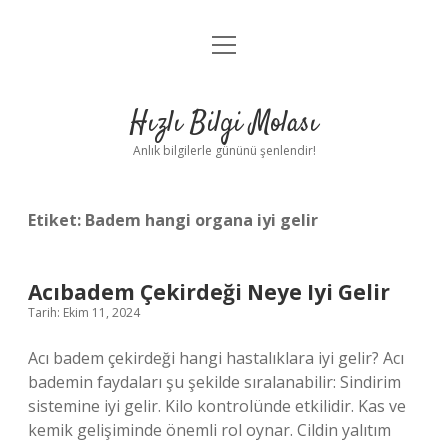
menüyü
Anasayfa
aç
Gizlilik Politikası
Hızlı Bilgi Molası
Yasal Uyarı
Anlık bilgilerle gününü şenlendir!
Hakkımızda
Etiket:
Badem hangi organa iyi gelir
Acıbadem Çekirdeği Neye Iyi Gelir
Tarih: Ekim 11, 2024
Acı badem çekirdeği hangi hastalıklara iyi gelir? Acı
bademin faydaları şu şekilde sıralanabilir: Sindirim
sistemine iyi gelir. Kilo kontrolünde etkilidir. Kas ve
kemik gelişiminde önemli rol oynar. Cildin yalıtım