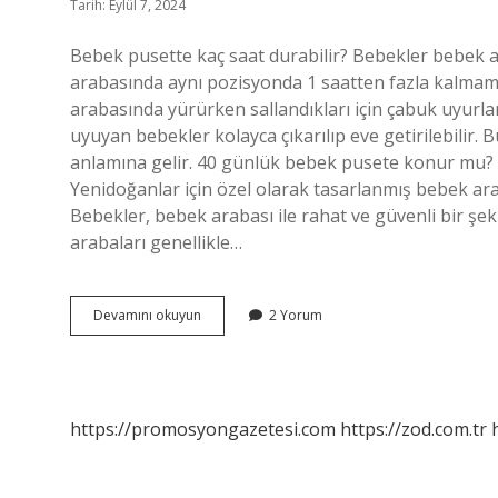
Tarih: Eylül 7, 2024
Bebek pusette kaç saat durabilir? Bebekler bebek
arabasında aynı pozisyonda 1 saatten fazla kalmam
arabasında yürürken sallandıkları için çabuk uyurl
uyuyan bebekler kolayca çıkarılıp eve getirilebilir.
anlamına gelir. 40 günlük bebek pusete konur mu? B
Yenidoğanlar için özel olarak tasarlanmış bebek arab
Bebekler, bebek arabası ile rahat ve güvenli bir şe
arabaları genellikle…
Bebek
Devamını okuyun
2 Yorum
Pusette
Ne
Kadar
Durur
https://promosyongazetesi.com
https://zod.com.tr