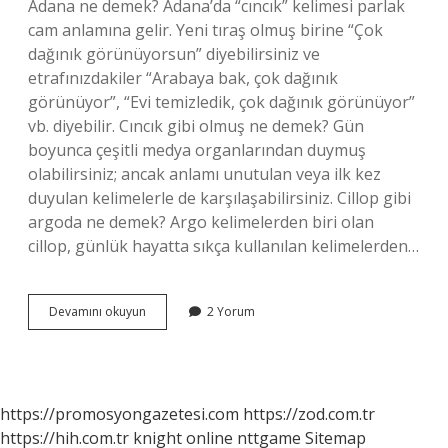
Adana ne demek? Adana’da “cıncık” kelimesi parlak
cam anlamına gelir. Yeni tıraş olmuş birine “Çok
dağınık görünüyorsun” diyebilirsiniz ve
etrafınızdakiler “Arabaya bak, çok dağınık
görünüyor”, “Evi temizledik, çok dağınık görünüyor”
vb. diyebilir. Cıncık gibi olmuş ne demek? Gün
boyunca çeşitli medya organlarından duymuş
olabilirsiniz; ancak anlamı unutulan veya ilk kez
duyulan kelimelerle de karşılaşabilirsiniz. Cillop gibi
argoda ne demek? Argo kelimelerden biri olan
cillop, günlük hayatta sıkça kullanılan kelimelerden…
Cıncık
Devamını okuyun
2 Yorum
Argo
Ne
Demek
https://promosyongazetesi.com
https://zod.com.tr
https://hih.com.tr
knight online
nttgame
Sitemap