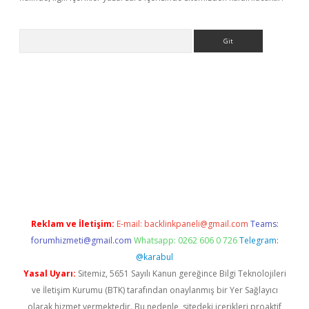
Arama
dcasino giriş
Reklam ve İletişim:
E-mail:
backlinkpaneli@gmail.com
Teams:
forumhizmeti@gmail.com
Whatsapp: 0262 606 0 726
Telegram:
@karabul
Yasal Uyarı:
Sitemiz, 5651 Sayılı Kanun gereğince Bilgi Teknolojileri
ve İletişim Kurumu (BTK) tarafından onaylanmış bir Yer Sağlayıcı
olarak hizmet vermektedir. Bu nedenle, sitedeki içerikleri proaktif