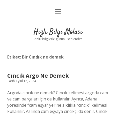
menüyü
Anasayfa
aç
Gizlilik Politikası
Hızlı Bilgi Molası
Yasal Uyarı
Anlık bilgilerle gününü şenlendir!
Hakkımızda
Etiket:
Bir Cındık ne demek
Cıncık Argo Ne Demek
Tarih: Eylül 18, 2024
Argoda cıncık ne demek? Cıncık kelimesi argoda cam
ve cam parçaları için de kullanılır. Ayrıca, Adana
yöresinde “cam eşya” yerine sıklıkla “cıncık” kelimesi
kullanılır. Aslında cam eşyaya cıncıkçı da denir. Cıncık