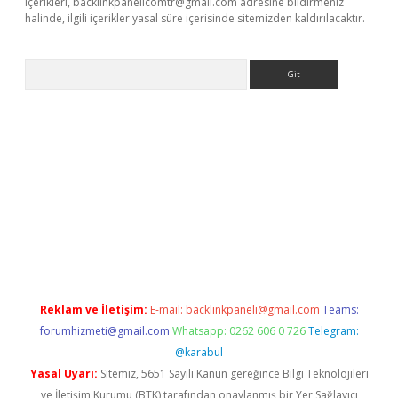
içerikleri,
backlinkpanelicomtr@gmail.com
adresine bildirmeniz
halinde, ilgili içerikler yasal süre içerisinde sitemizden kaldırılacaktır.
Arama
vdcasino giriş
Reklam ve İletişim:
E-mail:
backlinkpaneli@gmail.com
Teams:
forumhizmeti@gmail.com
Whatsapp: 0262 606 0 726
Telegram:
@karabul
Yasal Uyarı:
Sitemiz, 5651 Sayılı Kanun gereğince Bilgi Teknolojileri
ve İletişim Kurumu (BTK) tarafından onaylanmış bir Yer Sağlayıcı