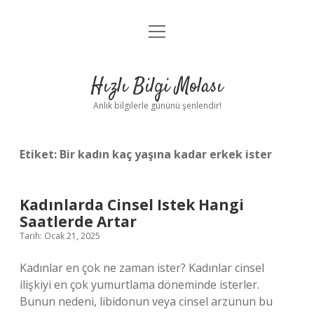
menüyü
Anasayfa
aç
Gizlilik Politikası
Hızlı Bilgi Molası
Yasal Uyarı
Anlık bilgilerle gününü şenlendir!
Hakkımızda
Etiket:
Bir kadın kaç yaşına kadar erkek ister
Kadınlarda Cinsel Istek Hangi
Saatlerde Artar
Tarih: Ocak 21, 2025
Kadınlar en çok ne zaman ister? Kadınlar cinsel
ilişkiyi en çok yumurtlama döneminde isterler.
Bunun nedeni, libidonun veya cinsel arzunun bu