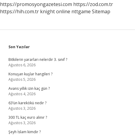
https://promosyongazetesi.com
https://zod.com.tr
https://hih.com.tr
knight online
nttgame
Sitemap
Sidebar
Son Yazılar
Bitkilerin yararları nelerdir 3. sınıf ?
Ağustos 6, 2026
Konuşan kuşlar hangileri ?
Ağustos 5, 2026
Avans yıllık izin kaç gün ?
Ağustos 4, 2026
63’ün karekökü nedir ?
Ağustos 3, 2026
300 TL kaç euro alınır ?
Ağustos 3, 2026
Şeyh İslam kimdir ?