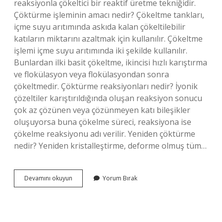
reaksiyonla çökeltici bir reaktif üretme tekniğidir.
Çöktürme işleminin amacı nedir? Çökeltme tankları,
içme suyu arıtımında askıda kalan çökeltilebilir
katıların miktarını azaltmak için kullanılır. Çökeltme
işlemi içme suyu arıtımında iki şekilde kullanılır.
Bunlardan ilki basit çökeltme, ikincisi hızlı karıştırma
ve flokülasyon veya flokülasyondan sonra
çökeltmedir. Çöktürme reaksiyonları nedir? İyonik
çözeltiler karıştırıldığında oluşan reaksiyon sonucu
çok az çözünen veya çözünmeyen katı bileşikler
oluşuyorsa buna çökelme süreci, reaksiyona ise
çökelme reaksiyonu adı verilir. Yeniden çöktürme
nedir? Yeniden kristalleştirme, deforme olmuş tüm…
Birlikte
Devamını okuyun
Yorum Bırak
Çöktürme
Nedir