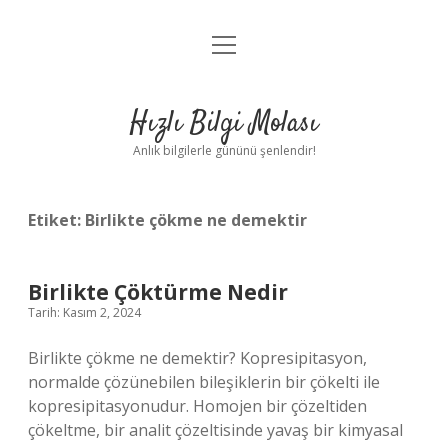
menüyü
Anasayfa
aç
Gizlilik Politikası
Hızlı Bilgi Molası
Yasal Uyarı
Anlık bilgilerle gününü şenlendir!
Hakkımızda
Etiket:
Birlikte çökme ne demektir
Birlikte Çöktürme Nedir
Tarih: Kasım 2, 2024
Birlikte çökme ne demektir? Kopresipitasyon,
normalde çözünebilen bileşiklerin bir çökelti ile
kopresipitasyonudur. Homojen bir çözeltiden
çökeltme, bir analit çözeltisinde yavaş bir kimyasal