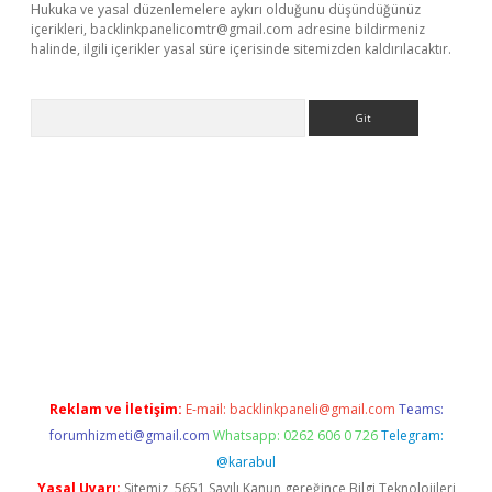
Hukuka ve yasal düzenlemelere aykırı olduğunu düşündüğünüz
içerikleri,
backlinkpanelicomtr@gmail.com
adresine bildirmeniz
halinde, ilgili içerikler yasal süre içerisinde sitemizden kaldırılacaktır.
Arama
dcasino giriş
Reklam ve İletişim:
E-mail:
backlinkpaneli@gmail.com
Teams:
forumhizmeti@gmail.com
Whatsapp: 0262 606 0 726
Telegram:
@karabul
Yasal Uyarı:
Sitemiz, 5651 Sayılı Kanun gereğince Bilgi Teknolojileri