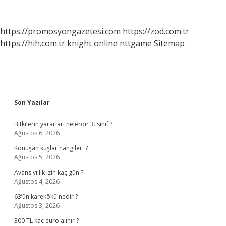
Tarih
https://promosyongazetesi.com
https://zod.com.tr
https://hih.com.tr
knight online
nttgame
Sitemap
Sidebar
Son Yazılar
Bitkilerin yararları nelerdir 3. sınıf ?
Ağustos 6, 2026
Konuşan kuşlar hangileri ?
Ağustos 5, 2026
Avans yıllık izin kaç gün ?
Ağustos 4, 2026
63’ün karekökü nedir ?
Ağustos 3, 2026
300 TL kaç euro alınır ?