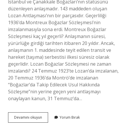
İstanbul ve Çanakkale Boğazları’nın statüsünü
düzenleyen anlaşmadır. 143 maddeden oluşan
Lozan Antlaşması’nın bir parçasıdır. Geçerliliği
1936’da Montreux Boğazlar Sözleşmesi’nin
imzalanmasıyla sona erdi. Montreux Boğazlar
Sözleşmesi kaç yıl geçerli? Anlaşmanın süresi,
yürürlüğe girdiği tarihten itibaren 20 yıldır. Ancak,
anlaşmanın 1. maddesinde teyit edilen transit ve
hareket (taşıma) serbestisi ilkesi süresiz olarak
geçerlidir. Lozan Boğazlar Sözleşmesi ne zaman
imzalandı? 24 Temmuz 1923’te Lozan’da imzalanan,
20 Temmuz 1936’da Montrö’de imzalanan
“Boğazlar’da Takip Edilecek Usul Hakkında
Sözleşme”nin yerine geçen yeni antlaşmayı
onaylayan kanun, 31 Temmuz’da…
Boğazlar
Devamını okuyun
Yorum Bırak
Sözleşmesi
Hangi