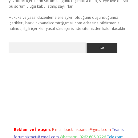
yazdıkları içeriklerin sorumluluğunu taşımakta olup, siteye üye olarak
bu sorumluluğu kabul etmiş sayılırlar.
Hukuka ve yasal düzenlemelere aykırı olduğunu düşündüğünüz
içerikleri,
backlinkpanelicomtr@gmail.com
adresine bildirmeniz
halinde, ilgili içerikler yasal süre içerisinde sitemizden kaldırılacaktır.
Arama
sino giriş
Reklam ve İletişim:
E-mail:
backlinkpaneli@gmail.com
Teams:
forumhizmeti@gmail.com
Whatsapp: 0262 606 0 726
Telegram: