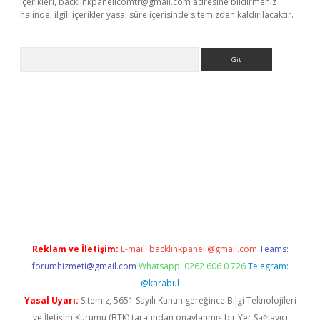
içerikleri,
backlinkpanelicomtr@gmail.com
adresine bildirmeniz
halinde, ilgili içerikler yasal süre içerisinde sitemizden kaldırılacaktır.
Arama
dcasino giriş
Reklam ve İletişim:
E-mail:
backlinkpaneli@gmail.com
Teams:
forumhizmeti@gmail.com
Whatsapp: 0262 606 0 726
Telegram:
@karabul
Yasal Uyarı:
Sitemiz, 5651 Sayılı Kanun gereğince Bilgi Teknolojileri
ve İletişim Kurumu (BTK) tarafından onaylanmış bir Yer Sağlayıcı