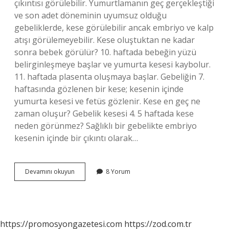
çıkıntısı görülebilir. Yumurtlamanın geç gerçekleştiği
ve son adet döneminin uyumsuz olduğu
gebeliklerde, kese görülebilir ancak embriyo ve kalp
atışı görülemeyebilir. Kese oluştuktan ne kadar
sonra bebek görülür? 10. haftada bebeğin yüzü
belirginleşmeye başlar ve yumurta kesesi kaybolur.
11. haftada plasenta oluşmaya başlar. Gebeliğin 7.
haftasında gözlenen bir kese; kesenin içinde
yumurta kesesi ve fetüs gözlenir. Kese en geç ne
zaman oluşur? Gebelik kesesi 4. 5 haftada kese
neden görünmez? Sağlıklı bir gebelikte embriyo
kesenin içinde bir çıkıntı olarak…
Kese
Devamını okuyun
8 Yorum
Içinde
Bebek
En
Geç
Ne
https://promosyongazetesi.com
https://zod.com.tr
Zaman