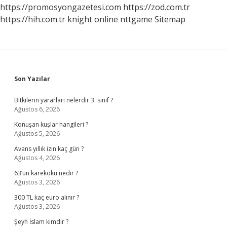
https://promosyongazetesi.com
https://zod.com.tr
https://hih.com.tr
knight online
nttgame
Sitemap
Sidebar
Son Yazılar
Bitkilerin yararları nelerdir 3. sınıf ?
Ağustos 6, 2026
Konuşan kuşlar hangileri ?
Ağustos 5, 2026
Avans yıllık izin kaç gün ?
Ağustos 4, 2026
63’ün karekökü nedir ?
Ağustos 3, 2026
300 TL kaç euro alınır ?
Ağustos 3, 2026
Şeyh İslam kimdir ?