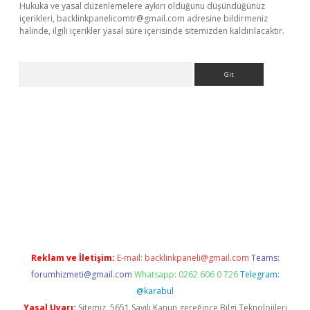
Hukuka ve yasal düzenlemelere aykırı olduğunu düşündüğünüz
içerikleri,
backlinkpanelicomtr@gmail.com
adresine bildirmeniz
halinde, ilgili içerikler yasal süre içerisinde sitemizden kaldırılacaktır.
Arama
dcasino giriş
Reklam ve İletişim:
E-mail:
backlinkpaneli@gmail.com
Teams:
forumhizmeti@gmail.com
Whatsapp: 0262 606 0 726
Telegram:
@karabul
Yasal Uyarı:
Sitemiz, 5651 Sayılı Kanun gereğince Bilgi Teknolojileri