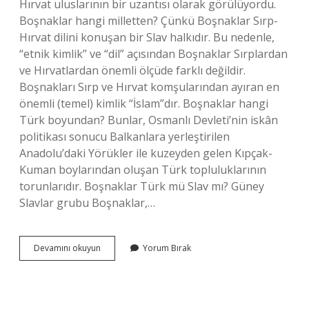
Hırvat uluslarının bir uzantısı olarak görülüyordu.
Boşnaklar hangi milletten? Çünkü Boşnaklar Sırp-
Hırvat dilini konuşan bir Slav halkıdır. Bu nedenle,
“etnik kimlik” ve “dil” açısından Boşnaklar Sırplardan
ve Hırvatlardan önemli ölçüde farklı değildir.
Boşnakları Sırp ve Hırvat komşularından ayıran en
önemli (temel) kimlik “İslam”dır. Boşnaklar hangi
Türk boyundan? Bunlar, Osmanlı Devleti’nin iskân
politikası sonucu Balkanlara yerleştirilen
Anadolu’daki Yörükler ile kuzeyden gelen Kıpçak-
Kuman boylarından oluşan Türk topluluklarının
torunlarıdır. Boşnaklar Türk mü Slav mı? Güney
Slavlar grubu Boşnaklar,…
Boşnakların
Devamını okuyun
Yorum Bırak
Kökeni
Nereye
Dayanır