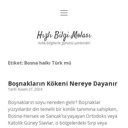
menüyü
Anasayfa
aç
Gizlilik Politikası
Hızlı Bilgi Molası
Yasal Uyarı
Anlık bilgilerle gününü şenlendir!
Hakkımızda
Etiket:
Bosna halkı Türk mü
Boşnakların Kökeni Nereye Dayanır
Tarih: Kasım 27, 2024
Boşnakların soyu nereden gelir? Boşnaklar
yüzyıllardır din temelli bir kimlik tanımına sahipken,
Bosna-Hersek ve Sancak’ta yaşayan Ortodoks veya
Katolik Güney Slavlar, o bölgelerdeki Sırp veya