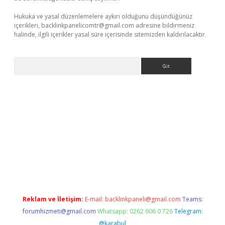
Hukuka ve yasal düzenlemelere aykırı olduğunu düşündüğünüz
içerikleri,
backlinkpanelicomtr@gmail.com
adresine bildirmeniz
halinde, ilgili içerikler yasal süre içerisinde sitemizden kaldırılacaktır.
Arama
dcasino giriş
Reklam ve İletişim:
E-mail:
backlinkpaneli@gmail.com
Teams:
forumhizmeti@gmail.com
Whatsapp: 0262 606 0 726
Telegram:
@karabul