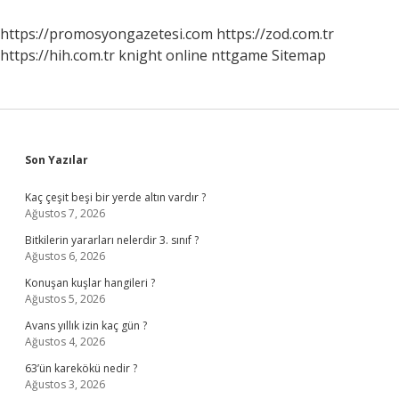
https://promosyongazetesi.com
https://zod.com.tr
https://hih.com.tr
knight online
nttgame
Sitemap
Sidebar
Son Yazılar
Kaç çeşit beşi bir yerde altın vardır ?
Ağustos 7, 2026
Bitkilerin yararları nelerdir 3. sınıf ?
Ağustos 6, 2026
Konuşan kuşlar hangileri ?
Ağustos 5, 2026
Avans yıllık izin kaç gün ?
Ağustos 4, 2026
63’ün karekökü nedir ?
Ağustos 3, 2026