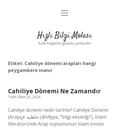
menüyü
Anasayfa
aç
Gizlilik Politikası
Hızlı Bilgi Molası
Yasal Uyarı
Anlık bilgilerle gününü şenlendir!
Hakkımızda
Etiket:
Cahiliye dönemi arapları hangi
peygambere inanır
Cahiliye Dönemi Ne Zamandır
Tarih: Ekim 25, 2024
Cahiliye dönemi nedir tarihte? Cahiliye Dönemi
(Arapça: جاهلية cāhilīyye, “bilgi eksikliği”), İslam
literatüründe Arap toplumunun İslam öncesi