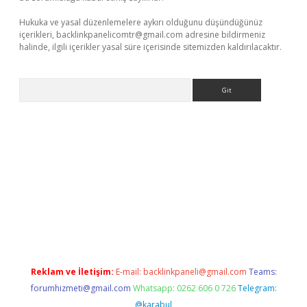
Hukuka ve yasal düzenlemelere aykırı olduğunu düşündüğünüz
içerikleri,
backlinkpanelicomtr@gmail.com
adresine bildirmeniz
halinde, ilgili içerikler yasal süre içerisinde sitemizden kaldırılacaktır.
Arama
dcasino giriş
Reklam ve İletişim:
E-mail:
backlinkpaneli@gmail.com
Teams:
forumhizmeti@gmail.com
Whatsapp: 0262 606 0 726
Telegram:
@karabul