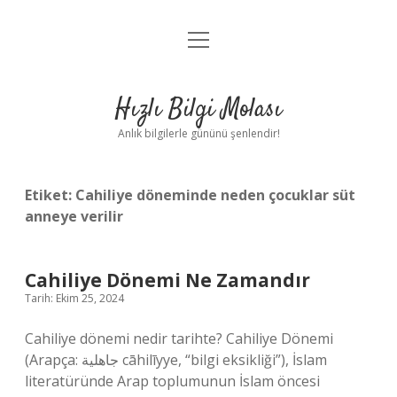
menüyü
Anasayfa
aç
Gizlilik Politikası
Hızlı Bilgi Molası
Yasal Uyarı
Anlık bilgilerle gününü şenlendir!
Hakkımızda
Etiket:
Cahiliye döneminde neden çocuklar süt
anneye verilir
Cahiliye Dönemi Ne Zamandır
Tarih: Ekim 25, 2024
Cahiliye dönemi nedir tarihte? Cahiliye Dönemi
(Arapça: جاهلية cāhilīyye, “bilgi eksikliği”), İslam
literatüründe Arap toplumunun İslam öncesi