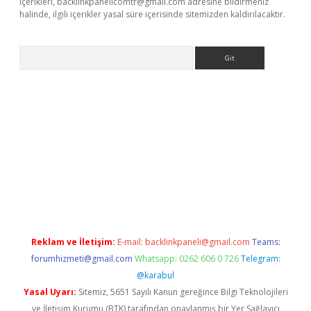
içerikleri,
backlinkpanelicomtr@gmail.com
adresine bildirmeniz
halinde, ilgili içerikler yasal süre içerisinde sitemizden kaldırılacaktır.
Arama
dcasino giriş
Reklam ve İletişim:
E-mail:
backlinkpaneli@gmail.com
Teams:
forumhizmeti@gmail.com
Whatsapp: 0262 606 0 726
Telegram:
@karabul
Yasal Uyarı:
Sitemiz, 5651 Sayılı Kanun gereğince Bilgi Teknolojileri
ve İletişim Kurumu (BTK) tarafından onaylanmış bir Yer Sağlayıcı