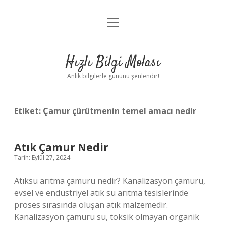
menüyü
Anasayfa
aç
Gizlilik Politikası
Hızlı Bilgi Molası
Yasal Uyarı
Anlık bilgilerle gününü şenlendir!
Hakkımızda
Etiket:
Çamur çürütmenin temel amacı nedir
Atık Çamur Nedir
Tarih: Eylül 27, 2024
Atıksu arıtma çamuru nedir? Kanalizasyon çamuru,
evsel ve endüstriyel atık su arıtma tesislerinde
proses sırasında oluşan atık malzemedir.
Kanalizasyon çamuru su, toksik olmayan organik