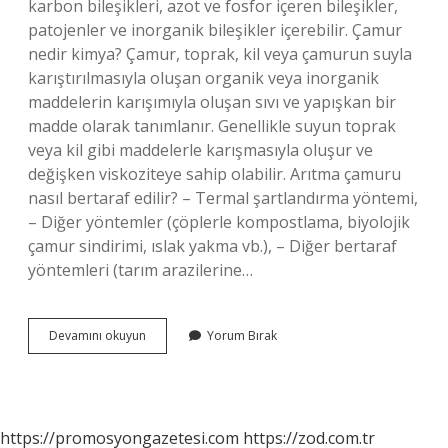
karbon bileşikleri, azot ve fosfor içeren bileşikler,
patojenler ve inorganik bileşikler içerebilir. Çamur
nedir kimya? Çamur, toprak, kil veya çamurun suyla
karıştırılmasıyla oluşan organik veya inorganik
maddelerin karışımıyla oluşan sıvı ve yapışkan bir
madde olarak tanımlanır. Genellikle suyun toprak
veya kil gibi maddelerle karışmasıyla oluşur ve
değişken viskoziteye sahip olabilir. Arıtma çamuru
nasıl bertaraf edilir? – Termal şartlandırma yöntemi,
– Diğer yöntemler (çöplerle kompostlama, biyolojik
çamur sindirimi, ıslak yakma vb.), – Diğer bertaraf
yöntemleri (tarım arazilerine…
Atık
Devamını okuyun
Yorum Bırak
Çamur
Nedir
https://promosyongazetesi.com
https://zod.com.tr