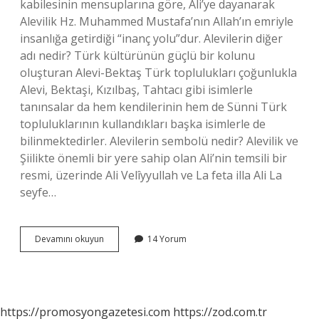
kabilesinin mensuplarına göre, Ali’ye dayanarak
Alevilik Hz. Muhammed Mustafa’nın Allah’ın emriyle
insanlığa getirdiği “inanç yolu”dur. Alevilerin diğer
adı nedir? Türk kültürünün güçlü bir kolunu
oluşturan Alevi-Bektaş Türk toplulukları çoğunlukla
Alevi, Bektaşi, Kızılbaş, Tahtacı gibi isimlerle
tanınsalar da hem kendilerinin hem de Sünni Türk
topluluklarının kullandıkları başka isimlerle de
bilinmektedirler. Alevilerin sembolü nedir? Alevilik ve
Şiilikte önemli bir yere sahip olan Ali’nin temsili bir
resmi, üzerinde Ali Velîyyullah ve La feta illa Ali La
seyfe…
Alevilerin
Devamını okuyun
14 Yorum
Rengi
Nedir
https://promosyongazetesi.com
https://zod.com.tr