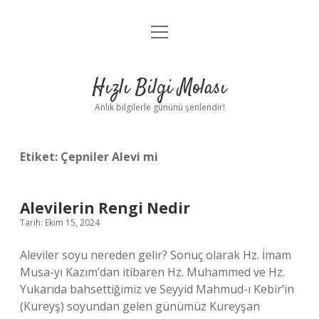
menüyü
Anasayfa
aç
Gizlilik Politikası
Hızlı Bilgi Molası
Yasal Uyarı
Anlık bilgilerle gününü şenlendir!
Hakkımızda
Etiket:
Çepniler Alevi mi
Alevilerin Rengi Nedir
Tarih: Ekim 15, 2024
Aleviler soyu nereden gelir? Sonuç olarak Hz. İmam
Musa-yı Kazım’dan itibaren Hz. Muhammed ve Hz.
Yukarıda bahsettiğimiz ve Seyyid Mahmud-ı Kebir’in
(Kureyş) soyundan gelen günümüz Kureyşan