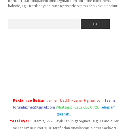
içerikleri,
backlinkpanelicomtr@gmail.com
adresine bildirmeniz
halinde, ilgili içerikler yasal süre içerisinde sitemizden kaldırılacaktır.
Arama
iriş
Reklam ve İletişim:
E-mail:
backlinkpaneli@gmail.com
Teams:
forumhizmeti@gmail.com
Whatsapp: 0262 606 0 726
Telegram:
@karabul
Yasal Uyarı:
Sitemiz, 5651 Sayılı Kanun gereğince Bilgi Teknolojileri
ve İletişim Kurumu (BTK) tarafından onaylanmış bir Yer Sağlayıcı