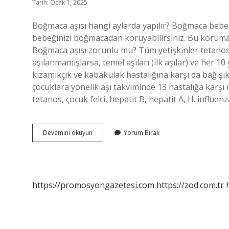
Tarih: Ocak 1, 2025
Boğmaca aşısı hangi aylarda yapılır? Boğmaca bebekler
bebeğinizi boğmacadan koruyabilirsiniz. Bu koruma 22
Boğmaca aşısı zorunlu mu? Tüm yetişkinler tetanos,
aşılanmamışlarsa, temel aşıları (ilk aşılar) ve her 10 y
kızamıkçık ve kabakulak hastalığına karşı da bağışı
çocuklara yönelik aşı takviminde 13 hastalığa karşı 
tetanos, çocuk felci, hepatit B, hepatit A, H. influe
Türkiyede
Devamını okuyun
Yorum Bırak
Boğmaca
Aşısı
Ne
Zaman
Yapılır
https://promosyongazetesi.com
https://zod.com.tr