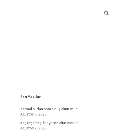
Sidebar
Son Yazılar
vdcasino g
Termal sudan sonra duş alınır mı ?
Ağustos 8, 2026
Kaç çeşit beşi bir yerde altın vardır ?
Ağustos 7, 2026