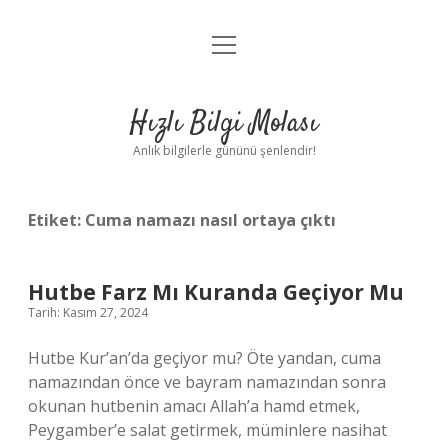
menüyü
Anasayfa
aç
Gizlilik Politikası
Hızlı Bilgi Molası
Yasal Uyarı
Anlık bilgilerle gününü şenlendir!
Hakkımızda
Etiket:
Cuma namazı nasıl ortaya çıktı
Hutbe Farz Mı Kuranda Geçiyor Mu
Tarih: Kasım 27, 2024
Hutbe Kur’an’da geçiyor mu? Öte yandan, cuma
namazından önce ve bayram namazından sonra
okunan hutbenin amacı Allah’a hamd etmek,
Peygamber’e salat getirmek, müminlere nasihat