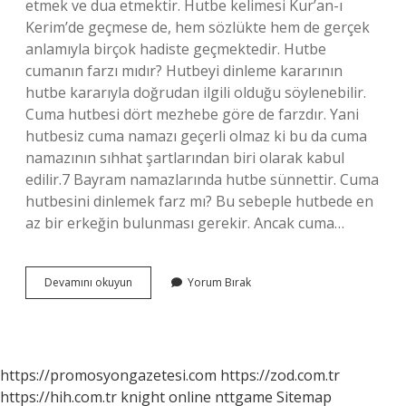
etmek ve dua etmektir. Hutbe kelimesi Kur’an-ı
Kerim’de geçmese de, hem sözlükte hem de gerçek
anlamıyla birçok hadiste geçmektedir. Hutbe
cumanın farzı mıdır? Hutbeyi dinleme kararının
hutbe kararıyla doğrudan ilgili olduğu söylenebilir.
Cuma hutbesi dört mezhebe göre de farzdır. Yani
hutbesiz cuma namazı geçerli olmaz ki bu da cuma
namazının sıhhat şartlarından biri olarak kabul
edilir.7 Bayram namazlarında hutbe sünnettir. Cuma
hutbesini dinlemek farz mı? Bu sebeple hutbede en
az bir erkeğin bulunması gerekir. Ancak cuma…
Hutbe
Devamını okuyun
Yorum Bırak
Farz
Mı
Kuranda
Geçiyor
Mu
https://promosyongazetesi.com
https://zod.com.tr
https://hih.com.tr
knight online
nttgame
Sitemap