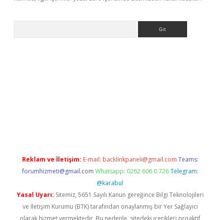
Arama
vdcasino giriş
Reklam ve İletişim:
E-mail:
backlinkpaneli@gmail.com
Teams:
forumhizmeti@gmail.com
Whatsapp: 0262 606 0 726
Telegram:
@karabul
Yasal Uyarı:
Sitemiz, 5651 Sayılı Kanun gereğince Bilgi Teknolojileri
ve İletişim Kurumu (BTK) tarafından onaylanmış bir Yer Sağlayıcı
olarak hizmet vermektedir. Bu nedenle, sitedeki içerikleri proaktif