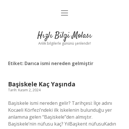
menüyü
Anasayfa
aç
Gizlilik Politikası
Hızlı Bilgi Molası
Yasal Uyarı
Anlık bilgilerle gününü şenlendir!
Hakkımızda
Etiket:
Darıca ismi nereden gelmiştir
Başiskele Kaç Yaşında
Tarih: Kasım 2, 2024
Başiskele ismi nereden gelir? Tarihçesi: İlçe adını
Kocaeli Körfezi’ndeki ilk iskelenin bulunduğu yer
anlamına gelen “Başiskele”den almıştır.
Başiskele’nin nüfusu kaç? YılBaşkent nüfusuKadın