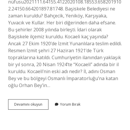
nüfusu2021111.64155.4122020108.18553.658201910
2.24150.664201897.81748. Başiskele Belediyesi ne
zaman kuruldu? Bahçecik, Yeniköy, Karşıyaka,
Yuvacık ve Kullar. Her biri diğerinden daha efsane.
Bu şehirler 2008 yılında birleşti. İdari olarak
Başiskele ilçemiz kuruldu. Kocaeli kaç yaşında?
Ancak 27 Ekim 1920’de İzmit Yunanlılara teslim edildi.
Resmen İzmit şehri 27 Haziran 1921’de Türk
topraklarına katıldı. Cumhuriyetin ilanından yaklaşık
bir yıl sonra, 20 Nisan 1924’te “Kocaeli” adında bir il
kuruldu. Kocaeli’nin eski adı nedir? İl, adını Osman
Bey ve bu bölgeyi Osmanlı İmparatorluğu’na katan
oğlu Orhan Bey’in…
Başiskele
Devamını okuyun
Yorum Bırak
Kaç
Yaşında