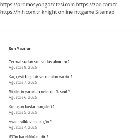
https://promosyongazetesi.com
https://zod.com.tr
https://hih.com.tr
knight online
nttgame
Sitemap
Sidebar
Son Yazılar
Termal sudan sonra duş alınır mı ?
Ağustos 8, 2026
Kaç çeşit beşi bir yerde altın vardır ?
Ağustos 7, 2026
Bitkilerin yararları nelerdir 3. sınıf ?
Ağustos 6, 2026
Konuşan kuşlar hangileri ?
Ağustos 5, 2026
Avans yıllık izin kaç gün ?
Ağustos 4, 2026
63’ün karekökü nedir ?