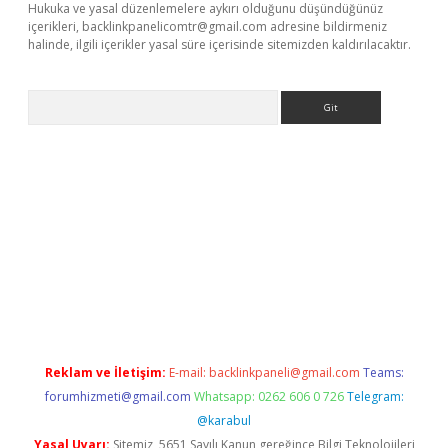
Hukuka ve yasal düzenlemelere aykırı olduğunu düşündüğünüz
içerikleri,
backlinkpanelicomtr@gmail.com
adresine bildirmeniz
halinde, ilgili içerikler yasal süre içerisinde sitemizden kaldırılacaktır.
Arama
dcasino giriş
Reklam ve İletişim:
E-mail:
backlinkpaneli@gmail.com
Teams:
forumhizmeti@gmail.com
Whatsapp: 0262 606 0 726
Telegram:
@karabul
Yasal Uyarı:
Sitemiz, 5651 Sayılı Kanun gereğince Bilgi Teknolojileri