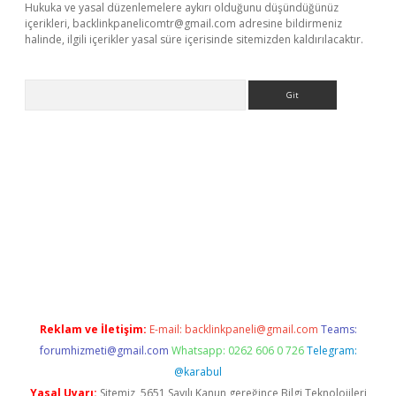
Hukuka ve yasal düzenlemelere aykırı olduğunu düşündüğünüz
içerikleri,
backlinkpanelicomtr@gmail.com
adresine bildirmeniz
halinde, ilgili içerikler yasal süre içerisinde sitemizden kaldırılacaktır.
Arama
dcasino giriş
Reklam ve İletişim:
E-mail:
backlinkpaneli@gmail.com
Teams:
forumhizmeti@gmail.com
Whatsapp: 0262 606 0 726
Telegram:
@karabul
Yasal Uyarı:
Sitemiz, 5651 Sayılı Kanun gereğince Bilgi Teknolojileri