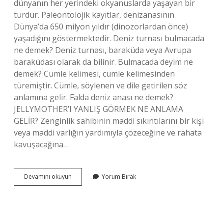
dünyanın her yerindeki okyanuslarda yaşayan bir
türdür. Paleontolojik kayıtlar, denizanasının
Dünya’da 650 milyon yıldır (dinozorlardan önce)
yaşadığını göstermektedir. Deniz turnası bulmacada
ne demek? Deniz turnası, baraküda veya Avrupa
baraküdası olarak da bilinir. Bulmacada deyim ne
demek? Cümle kelimesi, cümle kelimesinden
türemiştir. Cümle, söylenen ve dile getirilen söz
anlamına gelir. Falda deniz anası ne demek?
JELLYMOTHER’I YANLIŞ GÖRMEK NE ANLAMA
GELİR? Zenginlik sahibinin maddi sıkıntılarını bir kişi
veya maddi varlığın yardımıyla çözeceğine ve rahata
kavuşacağına…
Bulmacada
Devamını okuyun
Yorum Bırak
Denizanası
Ne
Demek