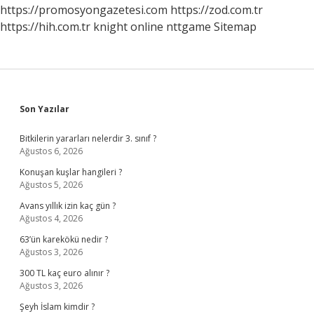
https://promosyongazetesi.com
https://zod.com.tr
https://hih.com.tr
knight online
nttgame
Sitemap
Sidebar
Son Yazılar
Bitkilerin yararları nelerdir 3. sınıf ?
Ağustos 6, 2026
Konuşan kuşlar hangileri ?
Ağustos 5, 2026
Avans yıllık izin kaç gün ?
Ağustos 4, 2026
63’ün karekökü nedir ?
Ağustos 3, 2026
300 TL kaç euro alınır ?
Ağustos 3, 2026
Şeyh İslam kimdir ?