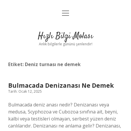
menüyü
Anasayfa
aç
Gizlilik Politikası
Hızlı Bilgi Molası
Yasal Uyarı
Anlık bilgilerle gününü şenlendir!
Hakkımızda
Etiket:
Deniz turnası ne demek
Bulmacada Denizanası Ne Demek
Tarih: Ocak 12, 2025
Bulmacada deniz anası nedir? Denizanası veya
medusa, Scyphozoa ve Cubozoa sınıfına ait, beyni,
kalbi veya testisleri olmayan, serbest yüzen deniz
canlılarıdır. Denizanası ne anlama gelir? Denizanası,