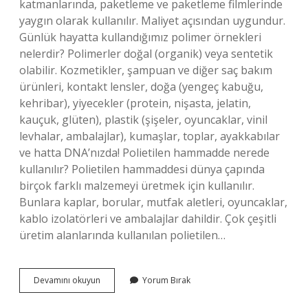
katmanlarında, paketleme ve paketleme filmlerinde
yaygın olarak kullanılır. Maliyet açısından uygundur.
Günlük hayatta kullandığımız polimer örnekleri
nelerdir? Polimerler doğal (organik) veya sentetik
olabilir. Kozmetikler, şampuan ve diğer saç bakım
ürünleri, kontakt lensler, doğa (yengeç kabuğu,
kehribar), yiyecekler (protein, nişasta, jelatin,
kauçuk, glüten), plastik (şişeler, oyuncaklar, vinil
levhalar, ambalajlar), kumaşlar, toplar, ayakkabılar
ve hatta DNA’nızda! Polietilen hammadde nerede
kullanılır? Polietilen hammaddesi dünya çapında
birçok farklı malzemeyi üretmek için kullanılır.
Bunlara kaplar, borular, mutfak aletleri, oyuncaklar,
kablo izolatörleri ve ambalajlar dahildir. Çok çeşitli
üretim alanlarında kullanılan polietilen…
Polietilen
Devamını okuyun
Yorum Bırak
Günlük
Hayatta