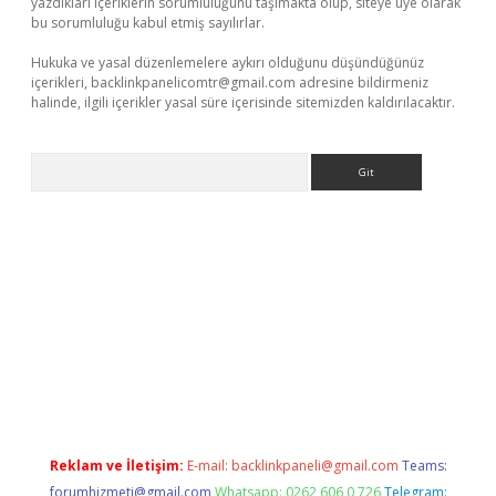
yazdıkları içeriklerin sorumluluğunu taşımakta olup, siteye üye olarak
bu sorumluluğu kabul etmiş sayılırlar.
Hukuka ve yasal düzenlemelere aykırı olduğunu düşündüğünüz
içerikleri,
backlinkpanelicomtr@gmail.com
adresine bildirmeniz
halinde, ilgili içerikler yasal süre içerisinde sitemizden kaldırılacaktır.
Arama
dcasino giriş
Reklam ve İletişim:
E-mail:
backlinkpaneli@gmail.com
Teams:
forumhizmeti@gmail.com
Whatsapp: 0262 606 0 726
Telegram: