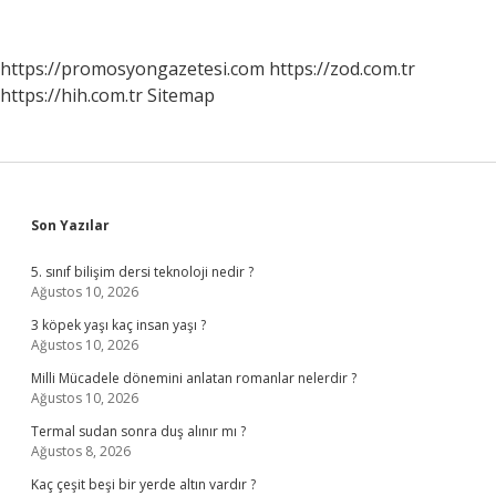
Nerelerde
Kullanılır
https://promosyongazetesi.com
https://zod.com.tr
https://hih.com.tr
Sitemap
Sidebar
Son Yazılar
5. sınıf bilişim dersi teknoloji nedir ?
Ağustos 10, 2026
3 köpek yaşı kaç insan yaşı ?
Ağustos 10, 2026
Milli Mücadele dönemini anlatan romanlar nelerdir ?
Ağustos 10, 2026
Termal sudan sonra duş alınır mı ?
Ağustos 8, 2026
Kaç çeşit beşi bir yerde altın vardır ?