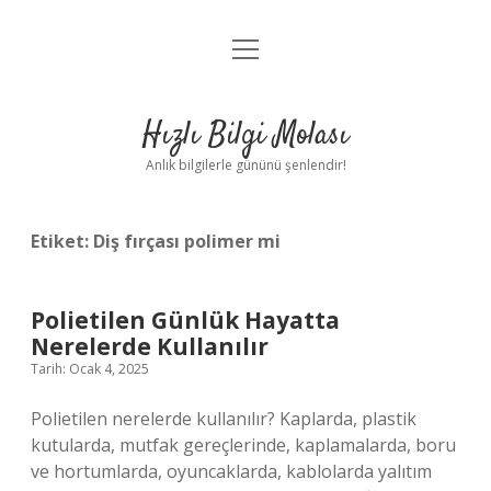
menüyü
Anasayfa
aç
Gizlilik Politikası
Hızlı Bilgi Molası
Yasal Uyarı
Anlık bilgilerle gününü şenlendir!
Hakkımızda
Etiket:
Diş fırçası polimer mi
Polietilen Günlük Hayatta
Nerelerde Kullanılır
Tarih: Ocak 4, 2025
Polietilen nerelerde kullanılır? Kaplarda, plastik
kutularda, mutfak gereçlerinde, kaplamalarda, boru
ve hortumlarda, oyuncaklarda, kablolarda yalıtım