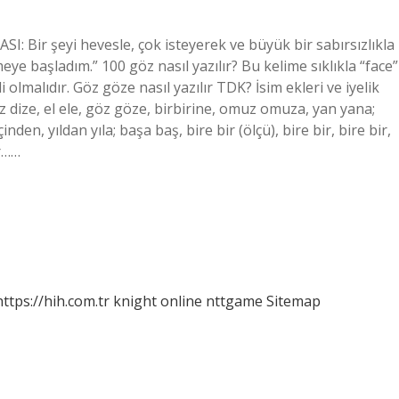
Bir şeyi hevesle, çok isteyerek ve büyük bir sabırsızlıkla
 başladım.” 100 göz nasıl yazılır? Bu kelime sıklıkla “face”
 olmalıdır. Göz göze nasıl yazılır TDK? İsim ekleri ve iyelik
 diz dize, el ele, göz göze, birbirine, omuz omuza, yan yana;
en, yıldan yıla; başa baş, bire bir (ölçü), bire bir, bire bir,
er……
https://hih.com.tr
knight online
nttgame
Sitemap