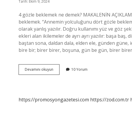
Tarih: Ekim 9, 2024
4 gözle beklemek ne demek? MAKALENİN AÇIKLAMASI: 
beklemek. “Annemin yolculuğunu dört gözle beklemeye
olarak yanlış yazılır. Doğru kullanımı yüz ve göz şekli
ekleri alan ikilemeler de ayrı ayrı yazılır: başa baş,
baştan sona, daldan dala, elden ele, günden güne, içind
bire bir; birer birer, boşuna, gün be gün, birer bir
4
Devamını okuyun
10 Yorum
Gözle
Nasıl
Yazılır
https://promosyongazetesi.com
https://zod.com.tr