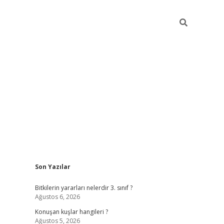
Sidebar
Son Yazılar
vdcasino gi
Bitkilerin yararları nelerdir 3. sınıf ?
Ağustos 6, 2026
Konuşan kuşlar hangileri ?
Ağustos 5, 2026