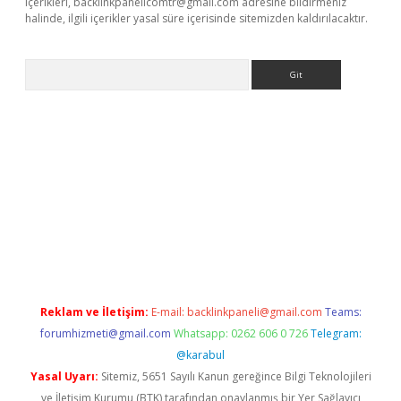
içerikleri,
backlinkpanelicomtr@gmail.com
adresine bildirmeniz
halinde, ilgili içerikler yasal süre içerisinde sitemizden kaldırılacaktır.
Arama
dcasino giriş
Reklam ve İletişim:
E-mail:
backlinkpaneli@gmail.com
Teams:
forumhizmeti@gmail.com
Whatsapp: 0262 606 0 726
Telegram:
@karabul
Yasal Uyarı:
Sitemiz, 5651 Sayılı Kanun gereğince Bilgi Teknolojileri
ve İletişim Kurumu (BTK) tarafından onaylanmış bir Yer Sağlayıcı