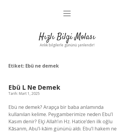
menüyü
Anasayfa
aç
Gizlilik Politikası
Hızlı Bilgi Molası
Yasal Uyarı
Anlık bilgilerle gününü şenlendir!
Hakkımızda
Etiket:
Ebü ne demek
Ebü L Ne Demek
Tarih: Mart 1, 2025
Ebü ne demek? Arapça bir baba anlamında
kullanılan kelime. Peygamberimize neden Ebu’l
Kasım denir? Elçi Allah’ın Hz. Hatice’den ilk oğlu
Kāsanm, Abu’l-kāim gününü aldı. Ebu’l hakem ne