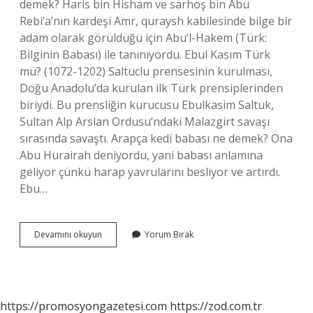
demek? Haris bin Hisham ve sarhoş bin Abu
Rebi’a’nın kardeşi Amr, quraysh kabilesinde bilge bir
adam olarak görüldüğü için Abu’l-Hakem (Türk:
Bilginin Babası) ile tanınıyordu. Ebul Kasım Türk
mü? (1072-1202) Saltuclu prensesinin kurulması,
Doğu Anadolu’da kurulan ilk Türk prensiplerinden
biriydi. Bu prensliğin kurucusu Ebulkasim Saltuk,
Sultan Alp Arslan Ordusu’ndaki Malazgirt savaşı
sırasında savaştı. Arapça kedi babası ne demek? Ona
Abu Hurairah deniyordu, yani babası anlamına
geliyor çünkü harap yavrularını besliyor ve artırdı.
Ebu…
Ebü
Devamını okuyun
Yorum Bırak
L
Ne
Demek
https://promosyongazetesi.com
https://zod.com.tr