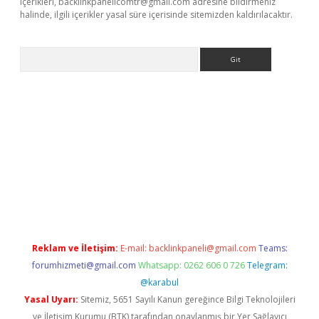
içerikleri,
backlinkpanelicomtr@gmail.com
adresine bildirmeniz
halinde, ilgili içerikler yasal süre içerisinde sitemizden kaldırılacaktır.
Arama
vdcasino giriş
Reklam ve İletişim:
E-mail:
backlinkpaneli@gmail.com
Teams:
forumhizmeti@gmail.com
Whatsapp: 0262 606 0 726
Telegram:
@karabul
Yasal Uyarı:
Sitemiz, 5651 Sayılı Kanun gereğince Bilgi Teknolojileri
ve İletişim Kurumu (BTK) tarafından onaylanmış bir Yer Sağlayıcı