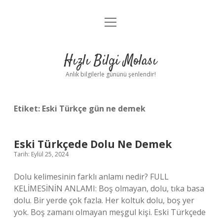
menüyü
Anasayfa
aç
Gizlilik Politikası
Hızlı Bilgi Molası
Yasal Uyarı
Anlık bilgilerle gününü şenlendir!
Hakkımızda
Etiket:
Eski Türkçe gün ne demek
Eski Türkçede Dolu Ne Demek
Tarih: Eylül 25, 2024
Dolu kelimesinin farklı anlamı nedir? FULL
KELİMESİNİN ANLAMI: Boş olmayan, dolu, tıka basa
dolu. Bir yerde çok fazla. Her koltuk dolu, boş yer
yok. Boş zamanı olmayan meşgul kişi. Eski Türkçede