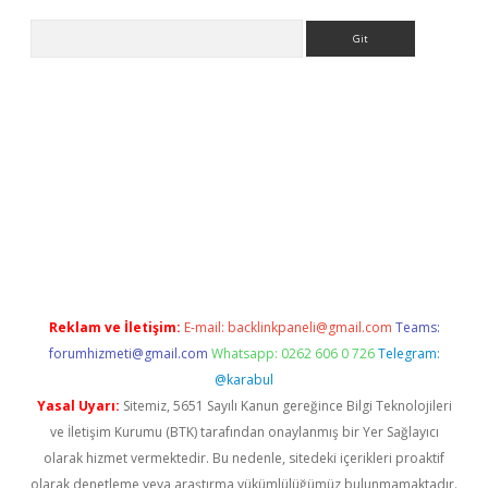
Arama
dcasino giriş
Reklam ve İletişim:
E-mail:
backlinkpaneli@gmail.com
Teams:
forumhizmeti@gmail.com
Whatsapp: 0262 606 0 726
Telegram:
@karabul
Yasal Uyarı:
Sitemiz, 5651 Sayılı Kanun gereğince Bilgi Teknolojileri
ve İletişim Kurumu (BTK) tarafından onaylanmış bir Yer Sağlayıcı
olarak hizmet vermektedir. Bu nedenle, sitedeki içerikleri proaktif
olarak denetleme veya araştırma yükümlülüğümüz bulunmamaktadır.