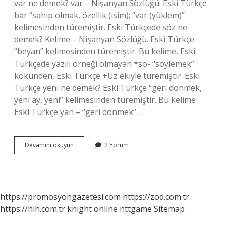
var ne demek? var – Nişanyan Sözlüğü. Eski Türkçe
bār “sahip olmak, özellik (isim); “var (yüklem)”
kelimesinden türemiştir. Eski Türkçede söz ne
demek? Kelime – Nişanyan Sözlüğü. Eski Türkçe
“beyan” kelimesinden türemiştir. Bu kelime, Eski
Türkçede yazılı örneği olmayan *sö- “söylemek”
kökünden, Eski Türkçe +Uz ekiyle türemiştir. Eski
Türkçe yeni ne demek? Eski Türkçe “geri dönmek,
yeni ay, yeni” kelimesinden türemiştir. Bu kelime
Eski Türkçe yan – “geri dönmek”…
Eski
Devamını okuyun
2 Yorum
Türkçede
Dolu
Ne
Demek
https://promosyongazetesi.com
https://zod.com.tr
https://hih.com.tr
knight online
nttgame
Sitemap