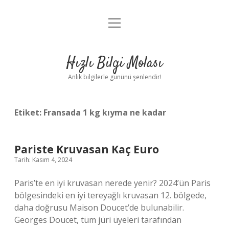
menüyü
Anasayfa
aç
Gizlilik Politikası
Hızlı Bilgi Molası
Yasal Uyarı
Anlık bilgilerle gününü şenlendir!
Hakkımızda
Etiket:
Fransada 1 kg kıyma ne kadar
Pariste Kruvasan Kaç Euro
Tarih: Kasım 4, 2024
Paris’te en iyi kruvasan nerede yenir? 2024’ün Paris
bölgesindeki en iyi tereyağlı kruvasan 12. bölgede,
daha doğrusu Maison Doucet’de bulunabilir.
Georges Doucet, tüm jüri üyeleri tarafından