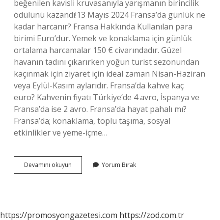
beğenilen kavisli kruvasanıyla yarışmanın birincilik
ödülünü kazandı!13 Mayıs 2024 Fransa’da günlük ne
kadar harcanır? Fransa Hakkında Kullanılan para
birimi Euro’dur. Yemek ve konaklama için günlük
ortalama harcamalar 150 € civarındadır. Güzel
havanın tadını çıkarırken yoğun turist sezonundan
kaçınmak için ziyaret için ideal zaman Nisan-Haziran
veya Eylül-Kasım aylarıdır. Fransa’da kahve kaç
euro? Kahvenin fiyatı Türkiye’de 4 avro, İspanya ve
Fransa’da ise 2 avro. Fransa’da hayat pahalı mı?
Fransa’da; konaklama, toplu taşıma, sosyal
etkinlikler ve yeme-içme…
Pariste
Devamını okuyun
Yorum Bırak
Kruvasan
Kaç
Euro
https://promosyongazetesi.com
https://zod.com.tr