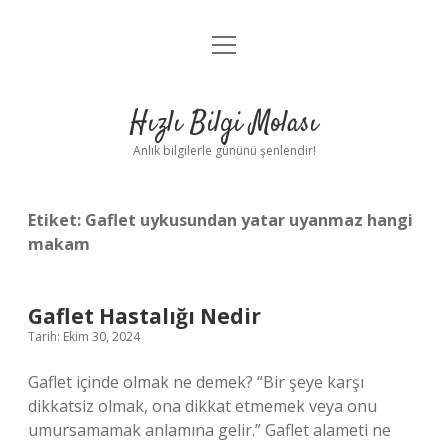
menüyü
Anasayfa
aç
Gizlilik Politikası
Hızlı Bilgi Molası
Yasal Uyarı
Anlık bilgilerle gününü şenlendir!
Hakkımızda
Etiket:
Gaflet uykusundan yatar uyanmaz hangi
makam
Gaflet Hastalığı Nedir
Tarih: Ekim 30, 2024
Gaflet içinde olmak ne demek? “Bir şeye karşı
dikkatsiz olmak, ona dikkat etmemek veya onu
umursamamak anlamına gelir.” Gaflet alameti ne