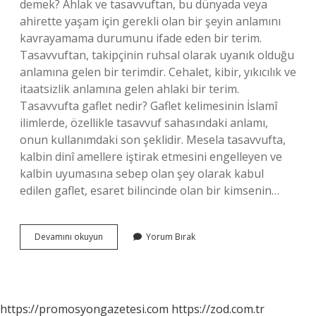
demek? Ahlak ve tasavvuftan, bu dünyada veya
ahirette yaşam için gerekli olan bir şeyin anlamını
kavrayamama durumunu ifade eden bir terim.
Tasavvuftan, takipçinin ruhsal olarak uyanık olduğu
anlamına gelen bir terimdir. Cehalet, kibir, yıkıcılık ve
itaatsizlik anlamına gelen ahlaki bir terim.
Tasavvufta gaflet nedir? Gaflet kelimesinin İslamî
ilimlerde, özellikle tasavvuf sahasındaki anlamı,
onun kullanımdaki son şeklidir. Mesela tasavvufta,
kalbin dinî amellere iştirak etmesini engelleyen ve
kalbin uyumasına sebep olan şey olarak kabul
edilen gaflet, esaret bilincinde olan bir kimsenin…
Gaflet
Devamını okuyun
Yorum Bırak
Hastalığı
Nedir
https://promosyongazetesi.com
https://zod.com.tr