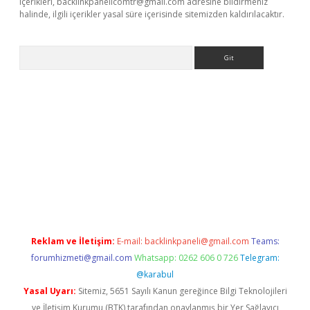
içerikleri,
backlinkpanelicomtr@gmail.com
adresine bildirmeniz
halinde, ilgili içerikler yasal süre içerisinde sitemizden kaldırılacaktır.
Arama
dcasino giriş
Reklam ve İletişim:
E-mail:
backlinkpaneli@gmail.com
Teams:
forumhizmeti@gmail.com
Whatsapp: 0262 606 0 726
Telegram:
@karabul
Yasal Uyarı:
Sitemiz, 5651 Sayılı Kanun gereğince Bilgi Teknolojileri
ve İletişim Kurumu (BTK) tarafından onaylanmış bir Yer Sağlayıcı