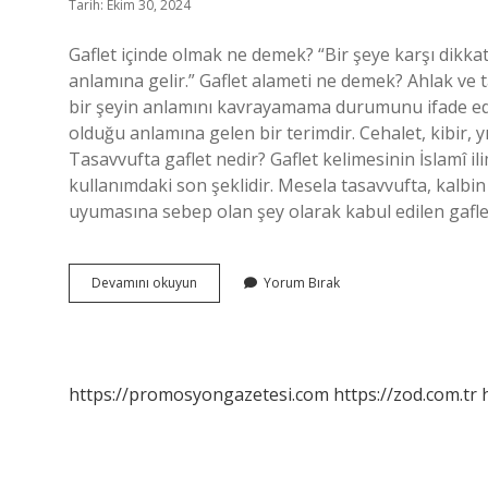
Tarih: Ekim 30, 2024
Gaflet içinde olmak ne demek? “Bir şeye karşı di
anlamına gelir.” Gaflet alameti ne demek? Ahlak ve 
bir şeyin anlamını kavrayamama durumunu ifade eden
olduğu anlamına gelen bir terimdir. Cehalet, kibir, yık
Tasavvufta gaflet nedir? Gaflet kelimesinin İslamî i
kullanımdaki son şeklidir. Mesela tasavvufta, kalbin
uyumasına sebep olan şey olarak kabul edilen gaflet
Gaflet
Devamını okuyun
Yorum Bırak
Hastalığı
Nedir
https://promosyongazetesi.com
https://zod.com.tr