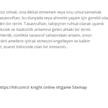
kkatsiz olmak, ona dikkat etmemek veya onu umursamamak
tasavvuftan, bu dünyada veya ahirette yaşam için gerekli ola
 bir terim. Tasavvuftan, takipçinin ruhsal olarak uyanık
ıcılık ve itaatsizlik anlamına gelen ahlaki bir terim.
limlerde, özellikle tasavvuf sahasındaki anlamı, onun
 dinî amellere iştirak etmesini engelleyen ve kalbin
, esaret bilincinde olan bir kimsenin…
https://hih.com.tr
knight online
nttgame
Sitemap