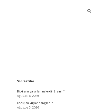
Sidebar
Son Yazılar
vdcasino g
Bitkilerin yararları nelerdir 3. sınıf ?
Ağustos 6, 2026
Konuşan kuşlar hangileri ?
Ağustos 5, 2026