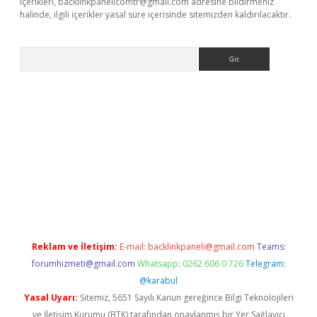
içerikleri,
backlinkpanelicomtr@gmail.com
adresine bildirmeniz
halinde, ilgili içerikler yasal süre içerisinde sitemizden kaldırılacaktır.
Arama
dcasino giriş
Reklam ve İletişim:
E-mail:
backlinkpaneli@gmail.com
Teams:
forumhizmeti@gmail.com
Whatsapp: 0262 606 0 726
Telegram:
@karabul
Yasal Uyarı:
Sitemiz, 5651 Sayılı Kanun gereğince Bilgi Teknolojileri
ve İletişim Kurumu (BTK) tarafından onaylanmış bir Yer Sağlayıcı