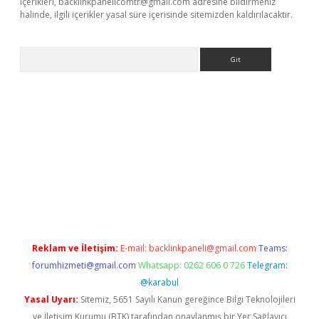
içerikleri,
backlinkpanelicomtr@gmail.com
adresine bildirmeniz
halinde, ilgili içerikler yasal süre içerisinde sitemizden kaldırılacaktır.
Arama
dcasino giriş
Reklam ve İletişim:
E-mail:
backlinkpaneli@gmail.com
Teams:
forumhizmeti@gmail.com
Whatsapp: 0262 606 0 726
Telegram:
@karabul
Yasal Uyarı:
Sitemiz, 5651 Sayılı Kanun gereğince Bilgi Teknolojileri
ve İletişim Kurumu (BTK) tarafından onaylanmış bir Yer Sağlayıcı