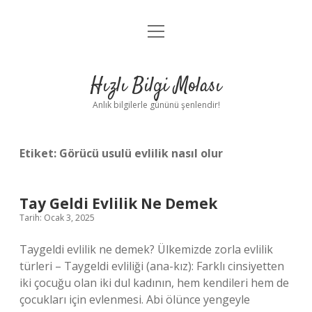
menüyü
Anasayfa
aç
Gizlilik Politikası
Hızlı Bilgi Molası
Yasal Uyarı
Anlık bilgilerle gününü şenlendir!
Hakkımızda
Etiket:
Görücü usulü evlilik nasıl olur
Tay Geldi Evlilik Ne Demek
Tarih: Ocak 3, 2025
Taygeldi evlilik ne demek? Ülkemizde zorla evlilik
türleri – Taygeldi evliliği (ana-kız): Farklı cinsiyetten
iki çocuğu olan iki dul kadının, hem kendileri hem de
çocukları için evlenmesi. Abi ölünce yengeyle