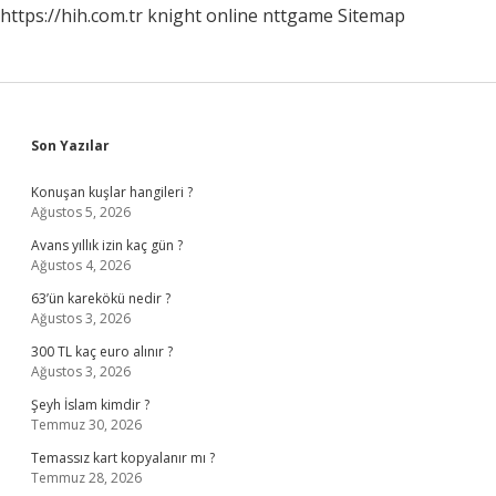
https://hih.com.tr
knight online
nttgame
Sitemap
Sidebar
Son Yazılar
Konuşan kuşlar hangileri ?
Ağustos 5, 2026
Avans yıllık izin kaç gün ?
Ağustos 4, 2026
63’ün karekökü nedir ?
Ağustos 3, 2026
300 TL kaç euro alınır ?
Ağustos 3, 2026
Şeyh İslam kimdir ?
Temmuz 30, 2026
Temassız kart kopyalanır mı ?
Temmuz 28, 2026