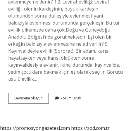
evlenmeye ne denir? 1.2. Levirat evliliği: Levirat
evliliği, ölenin kardeşinin, büyük kardeşin
ölümünden sonra dul eşiyle evlenmesi; yani
baldızıyla evlenmesi durumunda gerçekleşir. Bu tür
evlilik ülkemizde daha çok Doğu ve Güneydoğu
Anadolu Bölgesi’nde görülmektedir. Eşi ölen bir
erkeğin baldızıyla evlenmesine ne ad verilir? 5.
Kayınvalideyle evlilik (Sororat): Bir adam, karısı
hayattayken veya karısı öldükten sonra
kayınvalidesiyle evlenir. İkinci durumda, kayınvalide,
yetim çocuklara bakmak için eş olarak seçilir. Görücü
usulü evlilik…
Tay
Devamını okuyun
Yorum Bırak
Geldi
Evlilik
Ne
Demek
https://promosyongazetesi.com
https://zod.com.tr