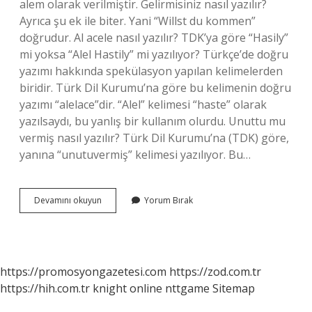
alem olarak verilmiştir. Gelirmisiniz nasıl yazılır?
Ayrıca şu ek ile biter. Yani “Willst du kommen”
doğrudur. Al acele nasıl yazılır? TDK’ya göre “Hasily”
mi yoksa “Alel Hastily” mi yazılıyor? Türkçe’de doğru
yazımı hakkında spekülasyon yapılan kelimelerden
biridir. Türk Dil Kurumu’na göre bu kelimenin doğru
yazımı “alelace”dir. “Alel” kelimesi “haste” olarak
yazılsaydı, bu yanlış bir kullanım olurdu. Unuttu mu
vermiş nasıl yazılır? Türk Dil Kurumu’na (TDK) göre,
yanına “unutuvermiş” kelimesi yazılıyor. Bu…
Elalem
Devamını okuyun
Yorum Bırak
Hangi
Dil
https://promosyongazetesi.com
https://zod.com.tr
https://hih.com.tr
knight online
nttgame
Sitemap