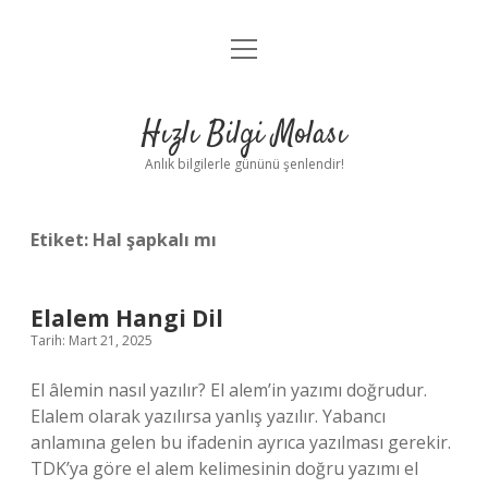
menüyü
Anasayfa
aç
Gizlilik Politikası
Hızlı Bilgi Molası
Yasal Uyarı
Anlık bilgilerle gününü şenlendir!
Hakkımızda
Etiket:
Hal şapkalı mı
Elalem Hangi Dil
Tarih: Mart 21, 2025
El âlemin nasıl yazılır? El alem’in yazımı doğrudur.
Elalem olarak yazılırsa yanlış yazılır. Yabancı
anlamına gelen bu ifadenin ayrıca yazılması gerekir.
TDK’ya göre el alem kelimesinin doğru yazımı el