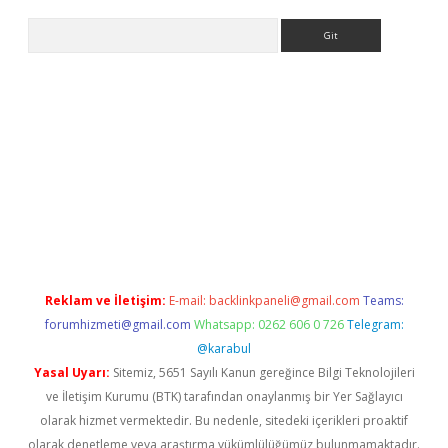
Arama
vdcasino giriş
Reklam ve İletişim:
E-mail:
backlinkpaneli@gmail.com
Teams:
forumhizmeti@gmail.com
Whatsapp: 0262 606 0 726
Telegram:
@karabul
Yasal Uyarı:
Sitemiz, 5651 Sayılı Kanun gereğince Bilgi Teknolojileri
ve İletişim Kurumu (BTK) tarafından onaylanmış bir Yer Sağlayıcı
olarak hizmet vermektedir. Bu nedenle, sitedeki içerikleri proaktif
olarak denetleme veya araştırma yükümlülüğümüz bulunmamaktadır.