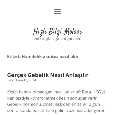
menüyü
Anasayfa
aç
Gizlilik Politikası
Hızlı Bilgi Molası
Yasal Uyarı
Anlık bilgilerle gününü şenlendir!
Hakkımızda
Etiket:
Hamilelik akıntısı nasıl olur
Gerçek Gebelik Nasıl Anlaşılır
Tarih: Ekim 11, 2024
Kesin hamile olmadığımı nasıl anlarım? Beta-HCG’yi
kan testiyle kontrol etmek kesin sonuçlar verir.
Gebelik hormonu, cinsel ilişkiden en az 9-12 gün
sonra kanda pozitif hale gelir. Düzensiz adet gören