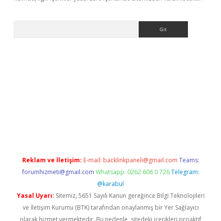
Arama
dcasino giriş
Reklam ve İletişim:
E-mail:
backlinkpaneli@gmail.com
Teams:
forumhizmeti@gmail.com
Whatsapp: 0262 606 0 726
Telegram:
@karabul
Yasal Uyarı:
Sitemiz, 5651 Sayılı Kanun gereğince Bilgi Teknolojileri
ve İletişim Kurumu (BTK) tarafından onaylanmış bir Yer Sağlayıcı
olarak hizmet vermektedir. Bu nedenle, sitedeki içerikleri proaktif