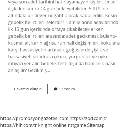
veya son adet tarihini hatırlayamayan kişiler, cinsel
ilişkiden sonra 14 gün bekleyebilirler. 5 IU/L’nin
altındaki bir değer negatif olarak kabul edilir. Kesin
gebelik belirtileri nelerdir? Hamile anne adaylarında
ilk 15 gün içerisinde ortaya çıkabilecek erken
gebelik belirtileri arasında; adet gecikmesi, bulantı-
kusma, alt karın ağrısı, ruh hali değişimleri, kokulara
karşı hassasiyetin artması, göğüslerde şişlik ve
hassasiyet, sık idrara çıkma, yorgunluk ve uyku
ihtiyacı yer alır. Gebelik testi dışında hamilelik nasıl
anlaşılır? Gecikmiş…
Gerçek
Devamını okuyun
12 Yorum
Gebelik
Nasıl
Anlaşılır
https://promosyongazetesi.com
https://zod.com.tr
https://hih.com.tr
knight online
nttgame
Sitemap