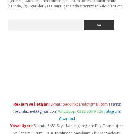
içerikleri,
backlinkpanelicomtr@gmail.com
adresine bildirmeniz
halinde, ilgili içerikler yasal süre içerisinde sitemizden kaldırılacaktır.
Arama
dcasino giriş
Reklam ve İletişim:
E-mail:
backlinkpaneli@gmail.com
Teams:
forumhizmeti@gmail.com
Whatsapp: 0262 606 0 726
Telegram:
@karabul
Yasal Uyarı:
Sitemiz, 5651 Sayılı Kanun gereğince Bilgi Teknolojileri
ve İletişim Kurumu (BTK) tarafından onaylanmış bir Yer Sağlayıcı