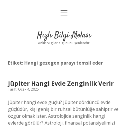
menüyü
Anasayfa
aç
Gizlilik Politikası
Hızlı Bilgi Molası
Yasal Uyarı
Anlık bilgilerle gününü şenlendir!
Hakkımızda
Etiket:
Hangi gezegen parayı temsil eder
Jüpiter Hangi Evde Zenginlik Verir
Tarih: Ocak 4, 2025
Jüpiter hangi evde güçlü? Jüpiter dördüncü evde
güçlüdür, kişi geniş bir ruhsal bütünlüğe sahiptir ve
özgür olmak ister. Astrolojide zenginlik hangi
evlerde görülür? Astroloji, finansal potansiyelimizi