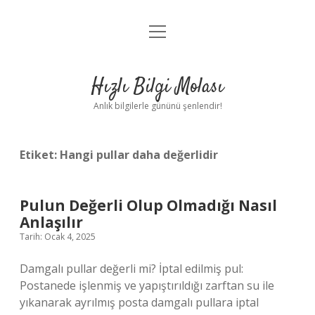
menüyü
Anasayfa
aç
Gizlilik Politikası
Hızlı Bilgi Molası
Yasal Uyarı
Anlık bilgilerle gününü şenlendir!
Hakkımızda
Etiket:
Hangi pullar daha değerlidir
Pulun Değerli Olup Olmadığı Nasıl
Anlaşılır
Tarih: Ocak 4, 2025
Damgalı pullar değerli mi? İptal edilmiş pul:
Postanede işlenmiş ve yapıştırıldığı zarftan su ile
yıkanarak ayrılmış posta damgalı pullara iptal