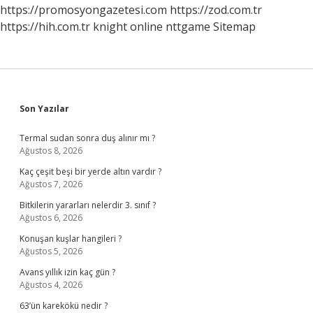
Anlaşılır
https://promosyongazetesi.com
https://zod.com.tr
https://hih.com.tr
knight online
nttgame
Sitemap
Sidebar
Son Yazılar
Termal sudan sonra duş alınır mı ?
Ağustos 8, 2026
Kaç çeşit beşi bir yerde altın vardır ?
Ağustos 7, 2026
Bitkilerin yararları nelerdir 3. sınıf ?
Ağustos 6, 2026
Konuşan kuşlar hangileri ?
Ağustos 5, 2026
Avans yıllık izin kaç gün ?
Ağustos 4, 2026
63’ün karekökü nedir ?