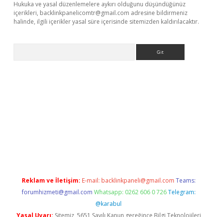
Hukuka ve yasal düzenlemelere aykırı olduğunu düşündüğünüz
içerikleri,
backlinkpanelicomtr@gmail.com
adresine bildirmeniz
halinde, ilgili içerikler yasal süre içerisinde sitemizden kaldırılacaktır.
Arama
dcasino giriş
Reklam ve İletişim:
E-mail:
backlinkpaneli@gmail.com
Teams:
forumhizmeti@gmail.com
Whatsapp: 0262 606 0 726
Telegram:
@karabul
Yasal Uyarı:
Sitemiz, 5651 Sayılı Kanun gereğince Bilgi Teknolojileri