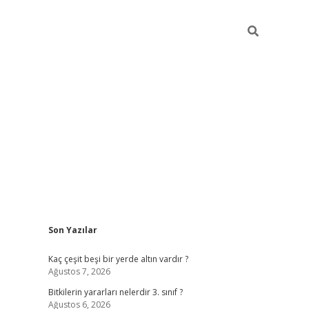
Sidebar
Son Yazılar
vdcasino g
Kaç çeşit beşi bir yerde altın vardır ?
Ağustos 7, 2026
Bitkilerin yararları nelerdir 3. sınıf ?
Ağustos 6, 2026