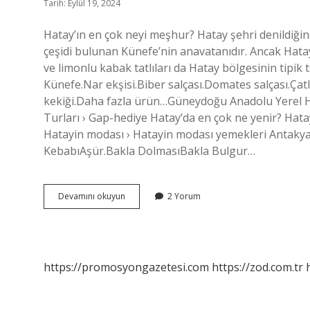
Tarih: Eylül 19, 2024
Hatay’ın en çok neyi meşhur? Hatay şehri denildiğinde
çeşidi bulunan Künefe’nin anavatanıdır. Ancak Hatay
ve limonlu kabak tatlıları da Hatay bölgesinin tipik t
Künefe.Nar ekşisi.Biber salçası.Domates salçası.Çat
kekiği.Daha fazla ürün…Güneydoğu Anadolu Yerel He
Turları › Gap-hediye Hatay’da en çok ne yenir? Hata
Hatayin modası › Hatayin modası yemekleri Antakya
KebabıAşür.Bakla DolmasıBakla Bulgur…
Hatayın
Devamını okuyun
2 Yorum
Neyi
Meşhur
https://promosyongazetesi.com
https://zod.com.tr