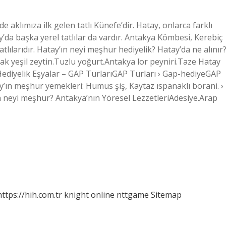
 aklımıza ilk gelen tatlı Künefe’dir. Hatay, onlarca farklı
’da başka yerel tatlılar da vardır. Antakya Kömbesi, Kerebiç
atlılarıdır. Hatay’ın neyi meşhur hediyelik? Hatay’da ne alınır
lak yeşil zeytin.Tuzlu yoğurt.Antakya lor peyniri.Taze Hatay
diyelik Eşyalar – GAP TurlarıGAP Turları › Gap-hediyeGAP
y’ın meşhur yemekleri: Humus şiş, Kaytaz ıspanaklı borani. ›
 neyi meşhur? Antakya’nın Yöresel LezzetleriAdesiye.Arap
https://hih.com.tr
knight online
nttgame
Sitemap