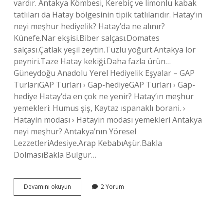
vardır. Antakya Kömbesi, Kerebiç ve limonlu kabak
tatlıları da Hatay bölgesinin tipik tatlılarıdır. Hatay’ın
neyi meşhur hediyelik? Hatay’da ne alınır?
Künefe.Nar ekşisi.Biber salçası.Domates
salçası.Çatlak yeşil zeytin.Tuzlu yoğurt.Antakya lor
peyniri.Taze Hatay kekiği.Daha fazla ürün…
Güneydoğu Anadolu Yerel Hediyelik Eşyalar – GAP
TurlarıGAP Turları › Gap-hediyeGAP Turları › Gap-
hediye Hatay’da en çok ne yenir? Hatay’ın meşhur
yemekleri: Humus şiş, Kaytaz ıspanaklı borani. ›
Hatayin modası › Hatayin modası yemekleri Antakya
neyi meşhur? Antakya’nın Yöresel
LezzetleriAdesiye.Arap KebabıAşür.Bakla
DolmasıBakla Bulgur…
Hatayın
Devamını okuyun
2 Yorum
Neyi
Meşhur