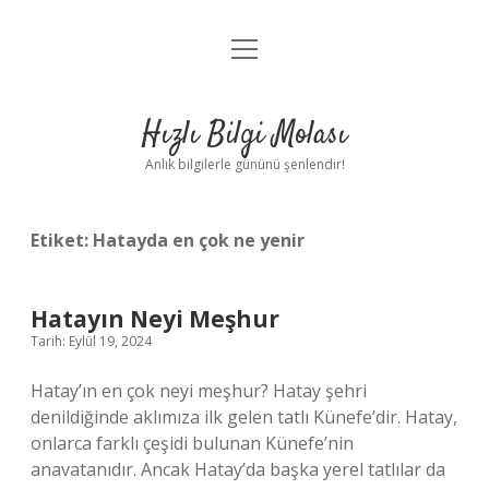
menüyü
Anasayfa
aç
Gizlilik Politikası
Hızlı Bilgi Molası
Yasal Uyarı
Anlık bilgilerle gününü şenlendir!
Hakkımızda
Etiket:
Hatayda en çok ne yenir
Hatayın Neyi Meşhur
Tarih: Eylül 19, 2024
Hatay’ın en çok neyi meşhur? Hatay şehri
denildiğinde aklımıza ilk gelen tatlı Künefe’dir. Hatay,
onlarca farklı çeşidi bulunan Künefe’nin
anavatanıdır. Ancak Hatay’da başka yerel tatlılar da