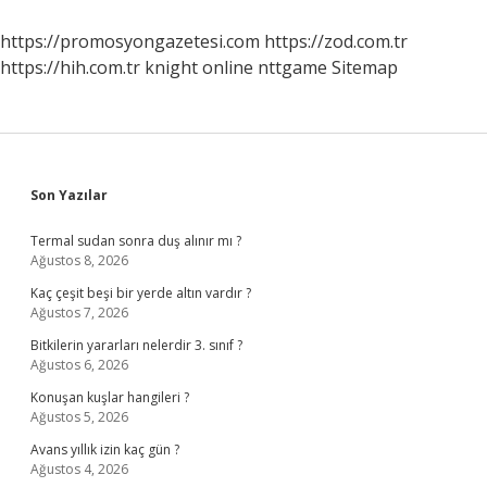
https://promosyongazetesi.com
https://zod.com.tr
https://hih.com.tr
knight online
nttgame
Sitemap
Sidebar
Son Yazılar
Termal sudan sonra duş alınır mı ?
Ağustos 8, 2026
Kaç çeşit beşi bir yerde altın vardır ?
Ağustos 7, 2026
Bitkilerin yararları nelerdir 3. sınıf ?
Ağustos 6, 2026
Konuşan kuşlar hangileri ?
Ağustos 5, 2026
Avans yıllık izin kaç gün ?
Ağustos 4, 2026